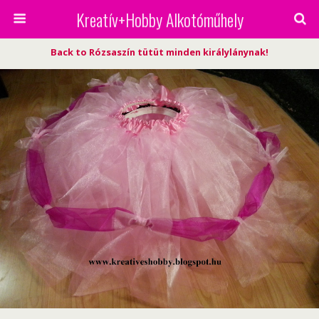
Kreatív+Hobby Alkotóműhely
Back to Rózsaszín tütüt minden királylánynak!