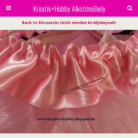
Kreatív+Hobby Alkotóműhely
Back to Rózsaszín tütüt minden királylánynak!