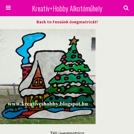
Kreatív+Hobby Alkotóműhely
Back to Fessünk üvegmatricát!
Téli üvegmatrica