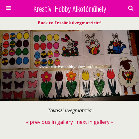
Kreatív+Hobby Alkotóműhely
Back to Fessünk üvegmatricát!
Tavaszi üvegmatrcia
« previous in gallery
next in gallery »