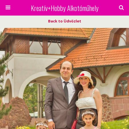
Kreatív+Hobby Alkotóműhely
Back to Üdvözlet