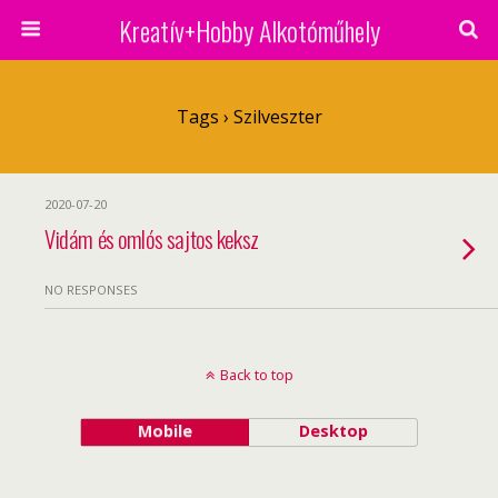
Kreatív+Hobby Alkotóműhely
Tags › Szilveszter
2020-07-20
Vidám és omlós sajtos keksz
NO RESPONSES
Back to top
Mobile
Desktop