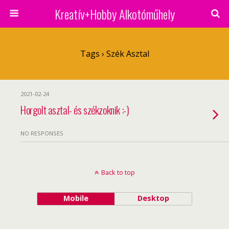
Kreatív+Hobby Alkotóműhely
Tags › Szék Asztal
2021-02-24
Horgolt asztal- és székzoknik :-)
NO RESPONSES
Back to top
Mobile
Desktop