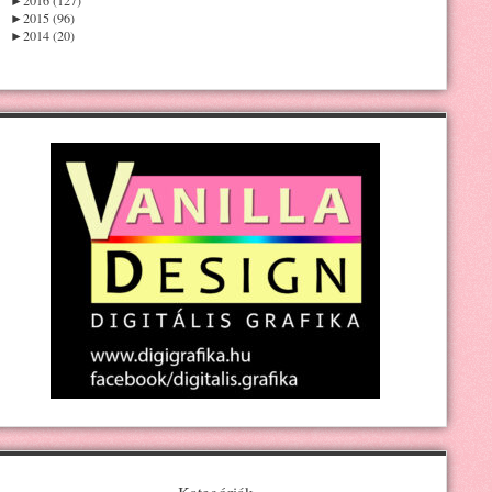
►
2015 (96)
►
2014 (20)