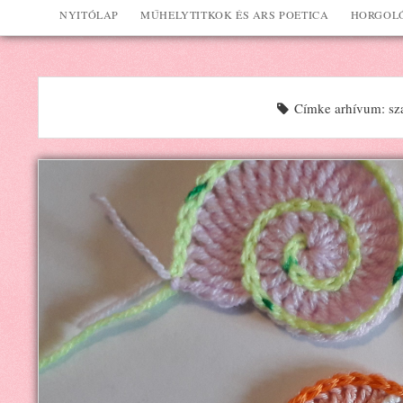
NYITÓLAP
MŰHELYTITKOK ÉS ARS POETICA
HORGOLÓ
Címke arhívum: sza