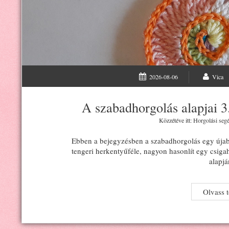
2026-08-06
Vica
A szabadhorgolás alapjai 3.
Közzétéve itt:
Horgolási segé
Ebben a bejegyzésben a szabadhorgolás egy újabb
tengeri herkentyűféle, nagyon hasonlít egy csiga
alapj
Olvass 