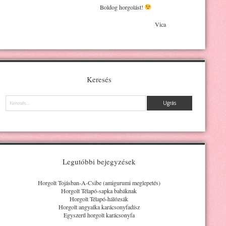
Boldog horgolást!
Vica
Keresés
Keresés
Legutóbbi bejegyzések
Horgolt Tojásban-A-Csibe (amigurumi meglepetés)
Horgolt Télapó-sapka babáknak
Horgolt Télapó-hálózsák
Horgolt angyalka karácsonyfadísz
Egyszerű horgolt karácsonyfa