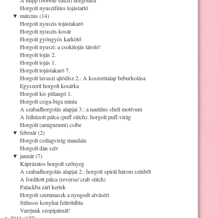
Horgolt nyuszifüles tojástartó
▼
március (14)
Horgolt nyuszis tojástakaró
Horgolt nyuszis kosár
Horgolt gyöngyös karkötő
Horgolt nyuszi: a csokitojás tároló!
Horgolt tojás 2.
Horgolt tojás 1.
Horgolt tojástakaró 7.
Horgolt tavaszi ajtódísz 2.: A koszorúalap beburkolása
Egyszerű horgolt kosárka
Horgolt kis pillangó 1.
Horgolt csiga-biga minta
A szabadhorgolás alapjai 3.: a nautilus shell motívum
A felhúzott pálca (puff stitch): horgolt puff-virág
Horgolt (amigurumi) csibe
▼
február (2)
Horgolt csillagvirág mandala
Horgolt dán szív
▼
január (7)
Káprázatos horgolt szőnyeg
A szabadhorgolás alapjai 2.: horgolt spirál három színből
A fordított pálca (reverse/ crab stitch)
Palackba zárt kertek
Horgolt szemmaszk a nyugodt alvásért
Stílusos konyhai felírótábla
Varrjunk szopipárnát!
►
2016 (127)