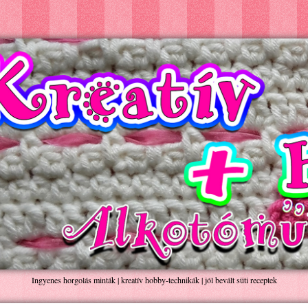
Ingyenes horgolás minták | kreatív hobby-technikák | jól bevált süti receptek