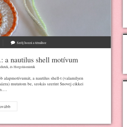
Szólj hozzá a témához
: a nautilus shell motívum
dletek
, és
Horgolásminták
 alapmotívumát, a nautilus shell-t (valamilyen
házra) mutatom be, szokás szerint Snovej cikkei
án.…
A
tovább
szabadhorgolás
alapjai
3.: