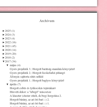
Archívum
►
2025 (1)
►
2024 (3)
►
2023 (4)
►
2022 (16)
►
2021 (45)
►
2020 (14)
►
2019 (20)
►
2018 (2)
▼
2017 (34)
▼
május (4)
Gyors projektek 3.: Horgolt barátság-mandala könyvjelző
Gyors projektek 2.: Horgolt fecskefarkú pillangó
Áfonyás sajttorta sütés nélkül
Gyors projektek 1.: Horgolt baglyos könyvjelző
▼
április (7)
Horgolt csibés és tyúkocskás tojástakaró
Húsvéti dekor: a "lebegő" teáscsésze
A klaszter (cluster stitch, dc3tog) horgolása 2.
Horgolt bárány, az ari öri-bari :-) 2.
Horgolt bárány, az ari öri-bari :-) 1.
A nupp (bobble stitch) horgolása