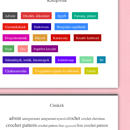
Kategóriák
Advent
Díszítés, dekoráció
Egyéb
Farsang, jelmez
Gyermekeknek
Halloween
Horgolási segédletek
Horgolásminták
Húsvét
Karácsony
Kreatív kertészet
Nyár
Ősz
Papírból készült
Sütemények, torták, finomságok
Születésnap
Tavasz
Tél
Újrahasznosítás
Üvegmatrica tippek és sablonok
Varrás
Címkék
advent
crochet
amigurumi
amigurumi nyuszi
crochet christmas
crochet pattern
free crochet pattern
crochet pattern free
egyszerű