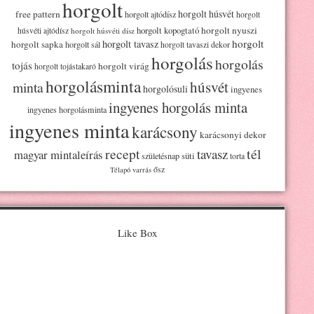
horgolt
horgolt húsvét
free pattern
horgolt ajtódísz
horgolt
horgolt kopogtató
horgolt nyuszi
húsvéti ajtódísz
horgolt húsvéti dísz
horgolt
horgolt tavasz
horgolt sapka
horgolt sál
horgolt tavaszi dekor
horgolás
horgolás
tojás
horgolt virág
horgolt tojástakaró
horgolásminta
húsvét
minta
horgolósuli
ingyenes
ingyenes horgolás minta
ingyenes horgolásminta
ingyenes minta
karácsony
karácsonyi dekor
recept
tél
tavasz
magyar mintaleírás
süti
születésnap
torta
ősz
Télapó
varrás
Like Box