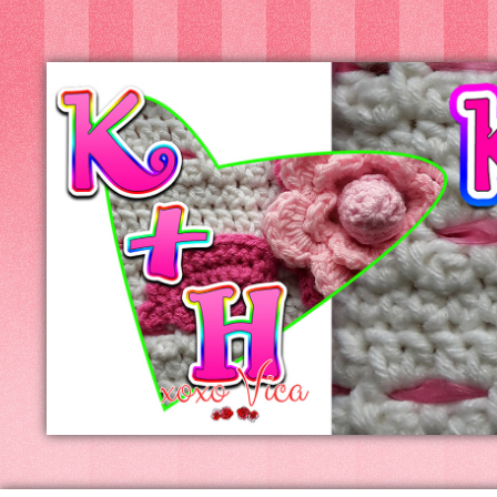
Kreatív+Hobby
Alkotóműhely