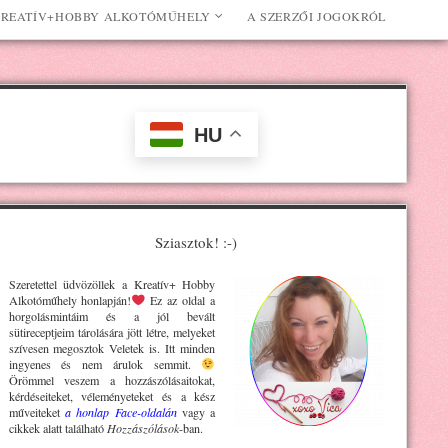
REATÍV+HOBBY ALKOTÓMŰHELY
A SZERZŐI JOGOKRÓL
HU
Sziasztok! :-)
Szeretettel üdvözöllek a Kreatív+ H
obby
Alkotóműhely
honlapján!
Ez az oldal a
horgolásmintáim és a jól bevált
sütireceptjeim tárolására jött létre, melyeket
szívesen megosztok Veletek is. Itt minden
ingyenes és nem árulok semmit.
Örömmel veszem a hozzászólásaitokat,
kérdéseiteket, véleményeteket és a kész
műveiteket
a honlap Face-oldalán
vagy a
cikkek alatt található
Hozzászólások
-ban.