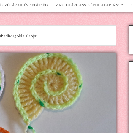
 SZÓTÁRAK ÉS SEGÍTSÉG
MAZSOLÁZGASS KÉPEK ALAPJÁN!
K
badhorgolás alapjai