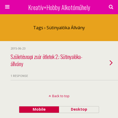
Kreatív+Hobby Alkotóműhely
Tags › Sütinyalóka Állvány
2015-06-23
Születésnapi zsúr ötletek 2.: Sütinyalóka-
állvány
1 RESPONSE
Back to top
Mobile
Desktop