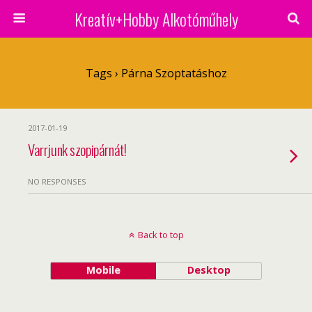
Kreatív+Hobby Alkotóműhely
Tags › Párna Szoptatáshoz
2017-01-19
Varrjunk szopipárnát!
NO RESPONSES
Back to top
Mobile
Desktop