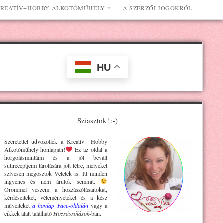
REATÍV+HOBBY ALKOTÓMŰHELY
A SZERZŐI JOGOKRÓL
HU
Sziasztok! :-)
Szeretettel üdvözöllek a Kreatív+ H
obby
Alkotóműhely
honlapján!
Ez az oldal a
horgolásmintáim és a jól bevált
sütireceptjeim tárolására jött létre, melyeket
szívesen megosztok Veletek is. Itt minden
ingyenes és nem árulok semmit.
Örömmel veszem a hozzászólásaitokat,
kérdéseiteket, véleményeteket és a kész
műveiteket
a honlap Face-oldalán
vagy a
cikkek alatt található
Hozzászólások
-ban.