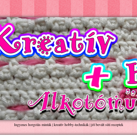
Ingyenes horgolás minták | kreatív hobby-technikák | jól bevált süti receptek