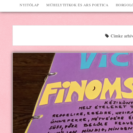
NYITÓLAP
MŰHELYTITKOK ÉS ARS POETICA
HORGOLÓ
Címke arhí