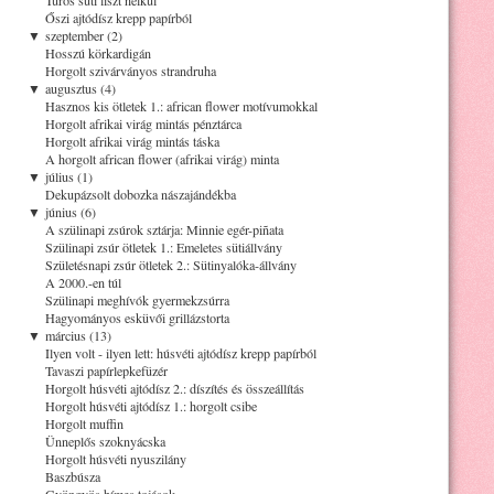
Őszi ajtódísz krepp papírból
▼
szeptember (2)
Hosszú körkardigán
Horgolt szivárványos strandruha
▼
augusztus (4)
Hasznos kis ötletek 1.: african flower motívumokkal
Horgolt afrikai virág mintás pénztárca
Horgolt afrikai virág mintás táska
A horgolt african flower (afrikai virág) minta
▼
július (1)
Dekupázsolt dobozka nászajándékba
▼
június (6)
A szülinapi zsúrok sztárja: Minnie egér-piñata
Szülinapi zsúr ötletek 1.: Emeletes sütiállvány
Születésnapi zsúr ötletek 2.: Sütinyalóka-állvány
A 2000.-en túl
Szülinapi meghívók gyermekzsúrra
Hagyományos esküvői grillázstorta
▼
március (13)
Ilyen volt - ilyen lett: húsvéti ajtódísz krepp papírból
Tavaszi papírlepkefüzér
Horgolt húsvéti ajtódísz 2.: díszítés és összeállítás
Horgolt húsvéti ajtódísz 1.: horgolt csibe
Horgolt muffin
Ünneplős szoknyácska
Horgolt húsvéti nyuszilány
Baszbúsza
Gyöngyös hímes tojások