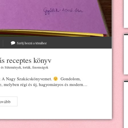
Szólj hozzá a témához
ás receptes könyv
, és
Sütemények, torták, finomságok
k A Nagy Szakácskönyvemet.
Gondolom,
yve, melyben régi és új, hagyományos és modern…
Kapcsos,
tovább
színskálás
receptes
könyv