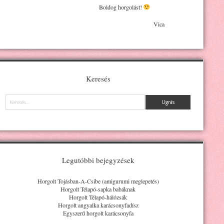
Boldog horgolást!
Vica
Keresés
Keresés
Legutóbbi bejegyzések
Horgolt Tojásban-A-Csibe (amigurumi meglepetés)
Horgolt Télapó-sapka babáknak
Horgolt Télapó-hálózsák
Horgolt angyalka karácsonyfadísz
Egyszerű horgolt karácsonyfa