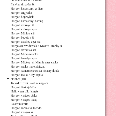
Fahéjas almarózsák
Horgolt karácsonyi csillag
Horgolt angyalka
Horgolt hópelyhek
Horgolt karácsonyi harang
Horgolt szörny-sál
Horgolt szörny-sapka
Horgolt Minion-sál
Horgolt bagoly-sál
Horgolt Mickey egér-sál
Horgolási rövidítések a Kreatív+Hobby-n
Horgolt ékmintás sál
Horgolt Minion-sapka
Horgolt bagoly-sapka
Horgolt Mickey- és Minnie egér-sapka
Horgolt sapka mérettáblázat
Horgolt színátmenetes sál kislányoknak
Horgolt Hello Kitty-sapka
▼
október (10)
Tobozkoszorú halottak napjára
Horgolt őszi ajtódísz
Halloween-tök faragás
Horgolt virágos táska
Horgolt virágos kalap
Palacsintatorta
Horgolt rózsás vállkendő
Horgolt virágos sál
Túrós süti liszt nélkül