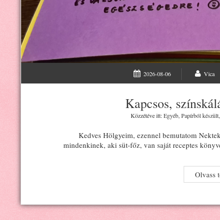
2026-08-06
Vica
Kapcsos, színskál
Közzétéve itt:
Egyéb
,
Papírból készült
Kedves Hölgyeim, ezennel bemutatom Nekte
mindenkinek, aki süt-főz, van saját receptes kön
Olvass 