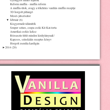
Reform muffin - muffin reform
A muffin-titok, avagy a tökéletes vaníliás muffin receptje
3D horgolt pillangó
Mesés játszósátor
▼
február (6)
Kisgyermekvidámítók
Szuper színes, csupa csoki Kit Kat-torta
Amerikai csokis keksz
Rózsaszín tütüt minden királylánynak!
Kapcsos, színskálás receptes könyv
Horgolt zsenília kardigán
►
2014 (20)