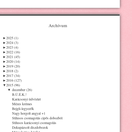
Archívum
►
2025 (1)
►
2024 (3)
►
2023 (4)
►
2022 (16)
►
2021 (45)
►
2020 (14)
►
2019 (20)
►
2018 (2)
►
2017 (34)
►
2016 (127)
▼
2015 (96)
▼
december (26)
B.Ú.É.K.!
Karácsonyi üdvözlet
Mézes krémes
Bejgli-legyezők
Nagy horgolt angyal +1
Stílusos csomagolás cipős dobozból
Stílusos karácsonyi csomagolás
Dekupázsolt díszdobozok
Mézeskalács-házikó