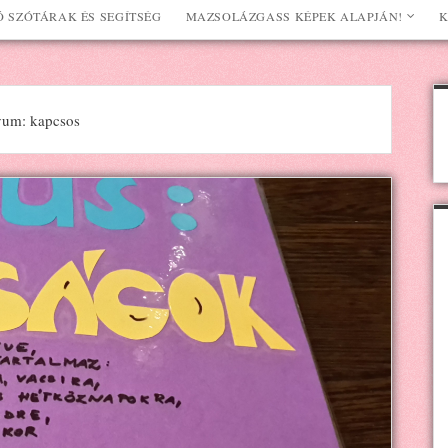
 SZÓTÁRAK ÉS SEGÍTSÉG
MAZSOLÁZGASS KÉPEK ALAPJÁN!
K
vum: kapcsos