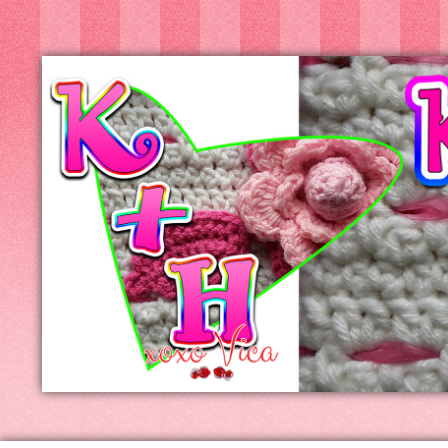
Kreatív+Hobby
Alkotóműhely