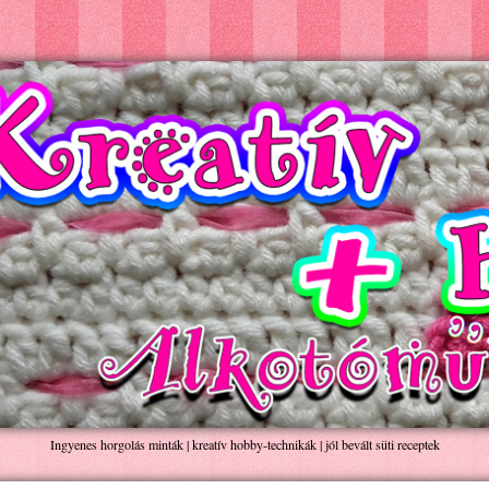
Ingyenes horgolás minták | kreatív hobby-technikák | jól bevált süti receptek