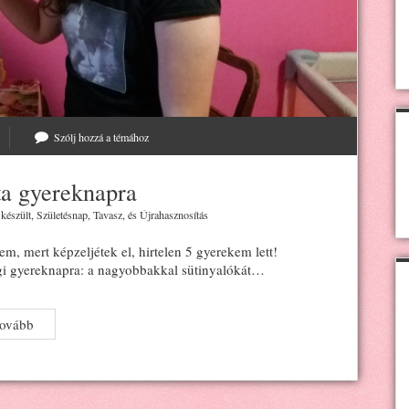
Szólj hozzá a témához
ta gyereknapra
 készült
,
Születésnap
,
Tavasz
, és
Újrahasznosítás
m, mert képzeljétek el, hirtelen 5 gyerekem lett!
gi gyereknapra: a nagyobbakkal sütinyalókát…
Unikornis-
tovább
piñata
gyereknapra