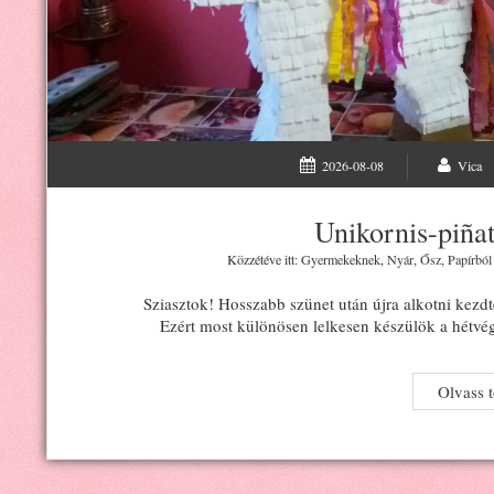
2026-08-08
Vica
Unikornis-piña
Közzétéve itt:
Gyermekeknek
,
Nyár
,
Ősz
,
Papírból
Sziasztok! Hosszabb szünet után újra alkotni kezdte
Ezért most különösen lelkesen készülök a hétvé
Olvass 