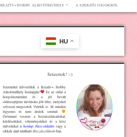
REATÍV+HOBBY ALKOTÓMŰHELY
A SZERZŐI JOGOKRÓL
HU
Sziasztok! :-)
Szeretettel üdvözöllek a Kreatív+ H
obby
Alkotóműhely
honlapján!
Ez az oldal a
horgolásmintáim és a jól bevált
sütireceptjeim tárolására jött létre, melyeket
szívesen megosztok Veletek is. Itt minden
ingyenes és nem árulok semmit.
Örömmel veszem a hozzászólásaitokat,
kérdéseiteket, véleményeteket és a kész
műveiteket
a honlap Face-oldalán
vagy a
cikkek alatt található
Hozzászólások
-ban.