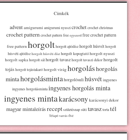
Címkék
advent
crochet
amigurumi
amigurumi nyuszi
crochet christmas
crochet pattern
free crochet pattern
crochet pattern free
egyszerű
horgolt
horgolt húsvét
free pattern
horgolt ajtódísz
horgolt
horgolt kopogtató
horgolt nyuszi
húsvéti ajtódísz
horgolt húsvéti dísz
horgolt
horgolt tavasz
horgolt sapka
horgolt sál
horgolt tavaszi dekor
horgolás
horgolás
tojás
horgolt virág
horgolt tojástakaró
horgolásminta
húsvét
minta
horgolósuli
ingyenes
ingyenes horgolás minta
ingyenes horgolásminta
ingyenes minta
karácsony
karácsonyi dekor
recept
tél
tavasz
magyar mintaleírás
süti
születésnap
torta
ősz
Télapó
varrás