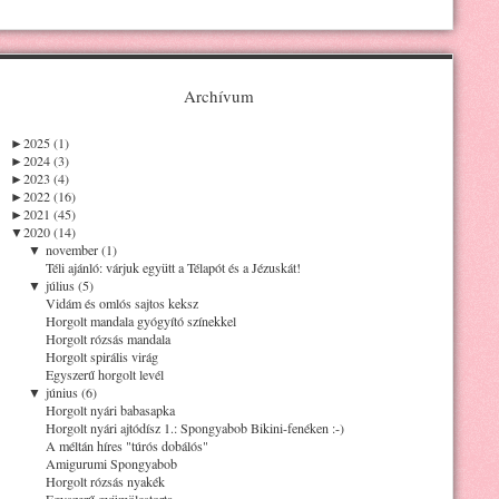
Archívum
►
2025 (1)
►
2024 (3)
►
2023 (4)
►
2022 (16)
►
2021 (45)
▼
2020 (14)
▼
november (1)
Téli ajánló: várjuk együtt a Télapót és a Jézuskát!
▼
július (5)
Vidám és omlós sajtos keksz
Horgolt mandala gyógyító színekkel
Horgolt rózsás mandala
Horgolt spirális virág
Egyszerű horgolt levél
▼
június (6)
Horgolt nyári babasapka
Horgolt nyári ajtódísz 1.: Spongyabob Bikini-fenéken :-)
A méltán híres "túrós dobálós"
Amigurumi Spongyabob
Horgolt rózsás nyakék
Egyszerű gyümölcstorta