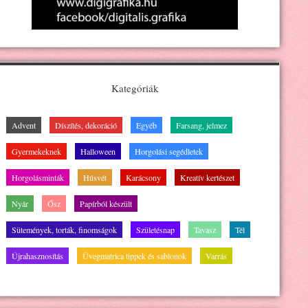
Kategóriák
Advent
Díszítés, dekoráció
Egyéb
Farsang, jelmez
Gyermekeknek
Halloween
Horgolási segédletek
Horgolásminták
Húsvét
Karácsony
Kreatív kertészet
Nyár
Ősz
Papírból készült
Sütemények, torták, finomságok
Születésnap
Tavasz
Tél
Újrahasznosítás
Üvegmatrica tippek és sablonok
Varrás