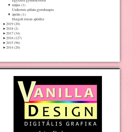
▼
május (1)
Unikornis-piñata gyereknapra
▼
április (1)
Horgolt rózsás ajtódísz
►
2019 (20)
►
2018 (2)
►
2017 (34)
►
2016 (127)
►
2015 (96)
►
2014 (20)