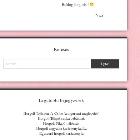
Boldog horgolást!
Vica
Keresés
Keresés
Legutóbbi bejegyzések
Horgolt Tojásban-A-Csibe (amigurumi meglepetés)
Horgolt Télapó-sapka babáknak
Horgolt Télapó-hálózsák
Horgolt angyalka karácsonyfadísz
Egyszerű horgolt karácsonyfa