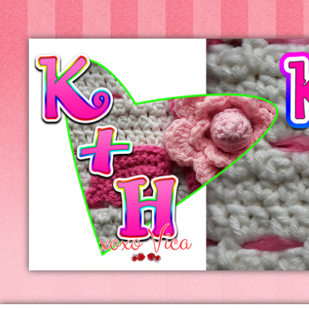
Kreatív+Hobby
Alkotóműhely