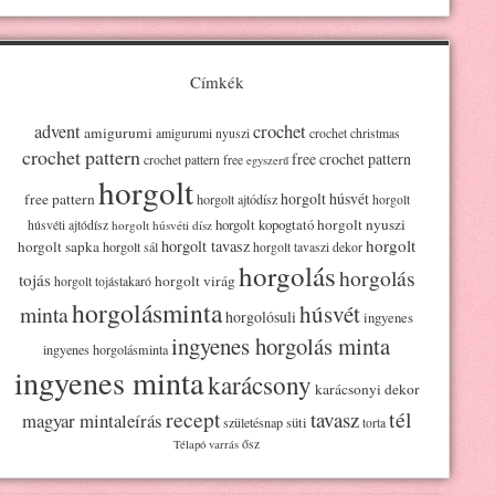
Címkék
advent
crochet
amigurumi
amigurumi nyuszi
crochet christmas
crochet pattern
free crochet pattern
crochet pattern free
egyszerű
horgolt
horgolt húsvét
free pattern
horgolt ajtódísz
horgolt
horgolt kopogtató
horgolt nyuszi
húsvéti ajtódísz
horgolt húsvéti dísz
horgolt
horgolt tavasz
horgolt sapka
horgolt sál
horgolt tavaszi dekor
horgolás
horgolás
tojás
horgolt virág
horgolt tojástakaró
horgolásminta
húsvét
minta
horgolósuli
ingyenes
ingyenes horgolás minta
ingyenes horgolásminta
ingyenes minta
karácsony
karácsonyi dekor
recept
tél
tavasz
magyar mintaleírás
süti
születésnap
torta
ősz
Télapó
varrás