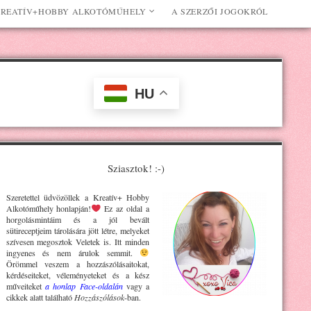
REATÍV+HOBBY ALKOTÓMŰHELY
A SZERZŐI JOGOKRÓL
HU
Sziasztok! :-)
Szeretettel üdvözöllek a Kreatív+ H
obby
Alkotóműhely
honlapján!
Ez az oldal a
horgolásmintáim és a jól bevált
sütireceptjeim tárolására jött létre, melyeket
szívesen megosztok Veletek is. Itt minden
ingyenes és nem árulok semmit.
Örömmel veszem a hozzászólásaitokat,
kérdéseiteket, véleményeteket és a kész
műveiteket
a honlap Face-oldalán
vagy a
cikkek alatt található
Hozzászólások
-ban.