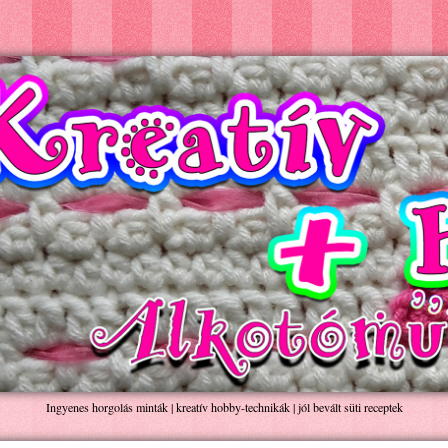
Ingyenes horgolás minták | kreatív hobby-technikák | jól bevált süti receptek