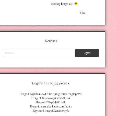
Boldog horgolást!
Vica
Keresés
Keresés
Legutóbbi bejegyzések
Horgolt Tojásban-A-Csibe (amigurumi meglepetés)
Horgolt Télapó-sapka babáknak
Horgolt Télapó-hálózsák
Horgolt angyalka karácsonyfadísz
Egyszerű horgolt karácsonyfa