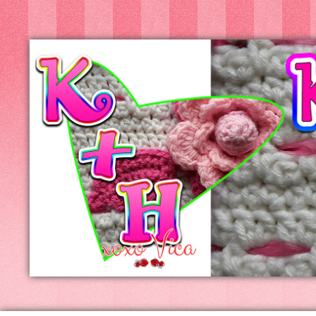
Kreatív+Hobby
Alkotóműhely