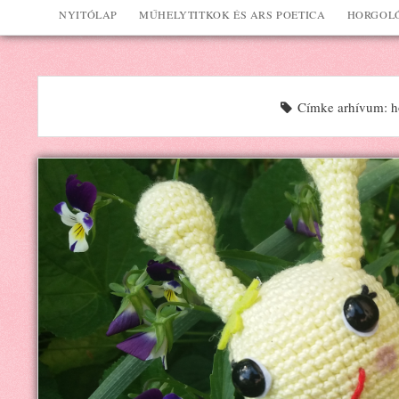
NYITÓLAP
MŰHELYTITKOK ÉS ARS POETICA
HORGOLÓ
Címke arhívum: ho