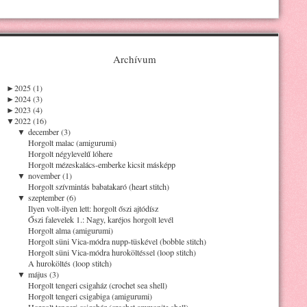
Archívum
►
2025 (1)
►
2024 (3)
►
2023 (4)
▼
2022 (16)
▼
december (3)
Horgolt malac (amigurumi)
Horgolt négylevelű lóhere
Horgolt mézeskalács-emberke kicsit másképp
▼
november (1)
Horgolt szívmintás babatakaró (heart stitch)
▼
szeptember (6)
Ilyen volt-ilyen lett: horgolt őszi ajtódísz
Őszi falevelek 1.: Nagy, karéjos horgolt levél
Horgolt alma (amigurumi)
Horgolt süni Vica-módra nupp-tüskével (bobble stitch)
Horgolt süni Vica-módra huroköltéssel (loop stitch)
A huroköltés (loop stitch)
▼
május (3)
Horgolt tengeri csigaház (crochet sea shell)
Horgolt tengeri csigabiga (amigurumi)
Horgolt tengeri csigaház (crochet ammonite shell)