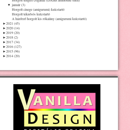
▼
január (3)
Horgolt cinege (amigurumi) kulcstartó
Horgolt teknősös kulcstartó
A házőrző horgolt kis rókalány (amigurumi kulcstartó)
►
2021 (45)
►
2020 (14)
►
2019 (20)
►
2018 (2)
►
2017 (34)
►
2016 (127)
►
2015 (96)
►
2014 (20)