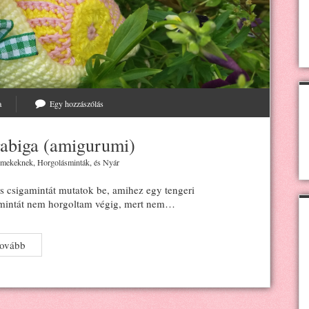
a
Egy hozzászólás
gabiga (amigurumi)
mekeknek
,
Horgolásminták
, és
Nyár
csigamintát mutatok be, amihez egy tengeri
z-mintát nem horgoltam végig, mert nem…
Horgolt
tovább
tengeri
csigabiga
(amigurumi)