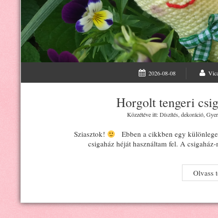
2026-08-08
Vic
Horgolt tengeri csi
Közzétéve itt:
Díszítés, dekoráció
,
Gyer
Sziasztok!
Ebben a cikkben egy különleges 
csigaház héját használtam fel. A csigahá
Olvass 