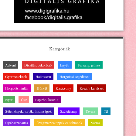
Kategóriák
Advent
Díszítés, dekoráció
Egyéb
Farsang, jelmez
Gyermekeknek
Halloween
Horgolási segédletek
Horgolásminták
Húsvét
Karácsony
Kreatív kertészet
Nyár
Ősz
Papírból készült
Sütemények, torták, finomságok
Születésnap
Tavasz
Tél
Újrahasznosítás
Üvegmatrica tippek és sablonok
Varrás