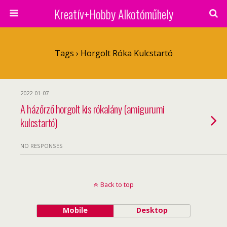
Kreatív+Hobby Alkotóműhely
Tags › Horgolt Róka Kulcstartó
2022-01-07
A házőrző horgolt kis rókalány (amigurumi
kulcstartó)
NO RESPONSES
Back to top
Mobile
Desktop