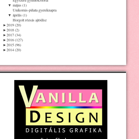
▼
május (1)
Unikornis-piñata gyereknapra
▼
április (1)
Horgolt rózsás ajtódísz
►
2019 (20)
►
2018 (2)
►
2017 (34)
►
2016 (127)
►
2015 (96)
►
2014 (20)