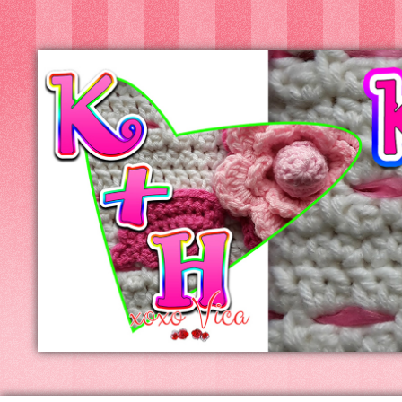
Kreatív+Hobby
Alkotóműhely