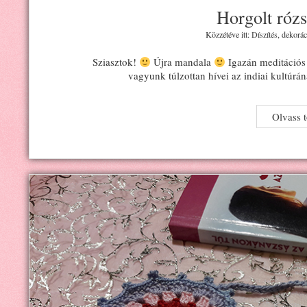
Horgolt róz
Közzétéve itt:
Díszítés, dekorác
Sziasztok!
Újra mandala
Igazán meditációs 
vagyunk túlzottan hívei az indiai kultúr
Olvass 