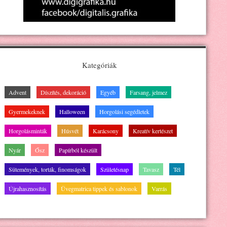
Kategóriák
Advent
Díszítés, dekoráció
Egyéb
Farsang, jelmez
Gyermekeknek
Halloween
Horgolási segédletek
Horgolásminták
Húsvét
Karácsony
Kreatív kertészet
Nyár
Ősz
Papírból készült
Sütemények, torták, finomságok
Születésnap
Tavasz
Tél
Újrahasznosítás
Üvegmatrica tippek és sablonok
Varrás