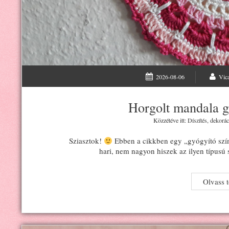
2026-08-06
Vic
Horgolt mandala g
Közzétéve itt:
Díszítés, dekorác
Sziasztok!
Ebben a cikkben egy „gyógyító szín
hari, nem nagyon hiszek az ilyen típusú 
Olvass 