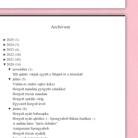
Archívum
►
2025 (1)
►
2024 (3)
►
2023 (4)
►
2022 (16)
►
2021 (45)
▼
2020 (14)
▼
november (1)
Téli ajánló: várjuk együtt a Télapót és a Jézuskát!
▼
július (5)
Vidám és omlós sajtos keksz
Horgolt mandala gyógyító színekkel
Horgolt rózsás mandala
Horgolt spirális virág
Egyszerű horgolt levél
▼
június (6)
Horgolt nyári babasapka
Horgolt nyári ajtódísz 1.: Spongyabob Bikini-fenéken :-)
A méltán híres "túrós dobálós"
Amigurumi Spongyabob
Horgolt rózsás nyakék
Egyszerű gyümölcstorta