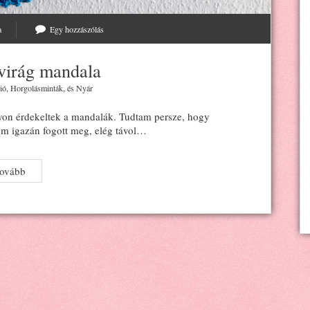
a
Egy hozzászólás
gvirág mandala
ió
,
Horgolásminták
, és
Nyár
yon érdekeltek a mandalák. Tudtam persze, hogy
em igazán fogott meg, elég távol…
Horgolt
tovább
csillagvirág
mandala