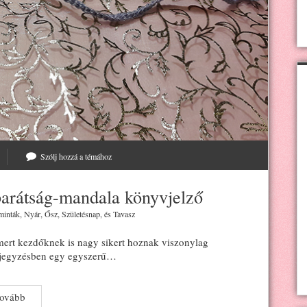
Szólj hozzá a témához
barátság-mandala könyvjelző
minták
,
Nyár
,
Ősz
,
Születésnap
, és
Tavasz
 mert kezdőknek is nagy sikert hoznak viszonylag
jegyzésben egy egyszerű…
Gyors
tovább