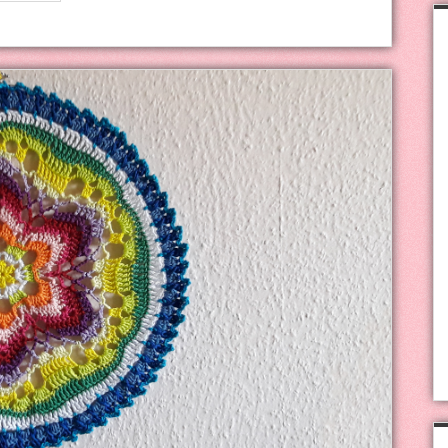
projektek
3.:
Horgolt
barátság-
mandala
könyvjelző