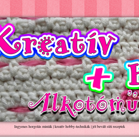
Ingyenes horgolás minták | kreatív hobby-technikák | jól bevált süti receptek