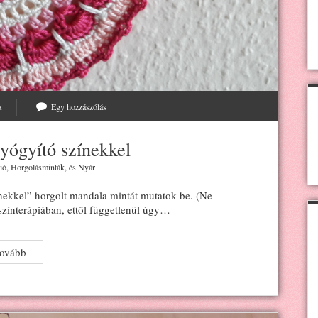
a
Egy hozzászólás
yógyító színekkel
ió
,
Horgolásminták
, és
Nyár
ekkel” horgolt mandala mintát mutatok be. (Ne
színterápiában, ettől függetlenül úgy…
Horgolt
tovább
mandala
gyógyító
színekkel