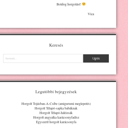
Boldog horgolást!
Vica
Keresés
Keresés
Legutóbbi bejegyzések
Horgolt Tojásban-A-Csibe (amigurumi meglepetés)
Horgolt Télapó-sapka babáknak
Horgolt Télapó-hálózsák
Horgolt angyalka karácsonyfadísz
Egyszerű horgolt karácsonyfa