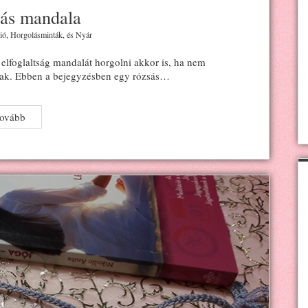
sás mandala
ió
,
Horgolásminták
, és
Nyár
elfoglaltság mandalát horgolni akkor is, ha nem
ának. Ebben a bejegyzésben egy rózsás…
Horgolt
tovább
rózsás
mandala