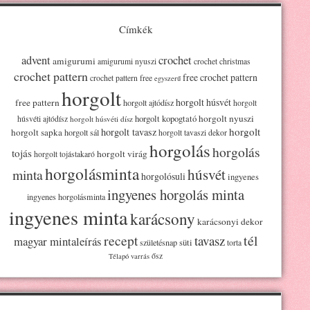
Címkék
advent
crochet
amigurumi
amigurumi nyuszi
crochet christmas
crochet pattern
free crochet pattern
crochet pattern free
egyszerű
horgolt
horgolt húsvét
free pattern
horgolt ajtódísz
horgolt
horgolt kopogtató
horgolt nyuszi
húsvéti ajtódísz
horgolt húsvéti dísz
horgolt
horgolt tavasz
horgolt sapka
horgolt sál
horgolt tavaszi dekor
horgolás
horgolás
tojás
horgolt virág
horgolt tojástakaró
horgolásminta
húsvét
minta
horgolósuli
ingyenes
ingyenes horgolás minta
ingyenes horgolásminta
ingyenes minta
karácsony
karácsonyi dekor
recept
tél
tavasz
magyar mintaleírás
süti
születésnap
torta
ősz
Télapó
varrás