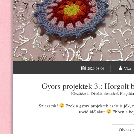
2026-08-06
Vica
Gyors projektek 3.: Horgolt 
Közzétéve itt:
Díszítés, dekoráció
,
Horgolás
Sziasztok!
Ezek a gyors projektek azért is jók,
rövid idő alatt
Ebben a be
Olvass 