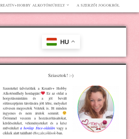
REATÍV+HOBBY ALKOTÓMŰHELY
A SZERZŐI JOGOKRÓL
HU
Sziasztok! :-)
Szeretettel üdvözöllek a Kreatív+ H
obby
Alkotóműhely
honlapján!
Ez az oldal a
horgolásmintáim és a jól bevált
sütireceptjeim tárolására jött létre, melyeket
szívesen megosztok Veletek is. Itt minden
ingyenes és nem árulok semmit.
Örömmel veszem a hozzászólásaitokat,
kérdéseiteket, véleményeteket és a kész
műveiteket
a honlap Face-oldalán
vagy a
cikkek alatt található
Hozzászólások
-ban.