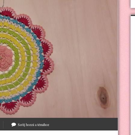
Szólj hozzá a témához