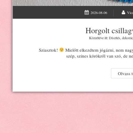
2026-08-06
Vic
Horgolt csilla
Közzétéve itt:
Díszítés, dekorác
Sziasztok!
Mielőtt elkezdtem jógázni, nem nag
szép, színes körökről van szó, de n
Olvass 