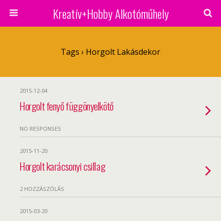
Kreatív+Hobby Alkotóműhely
Tags › Horgolt Lakásdekor
2015-12-04
Horgolt fenyő függönyelkötő
NO RESPONSES
2015-11-20
Horgolt karácsonyi csillag
2 HOZZÁSZÓLÁS
2015-03-20