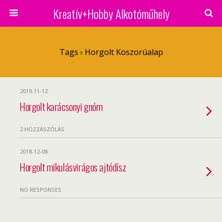
Kreatív+Hobby Alkotóműhely
Tags › Horgolt Koszorúalap
2019-11-12
Horgolt karácsonyi gnóm
2 HOZZÁSZÓLÁS
2018-12-08
Horgolt mikulásvirágos ajtódísz
NO RESPONSES