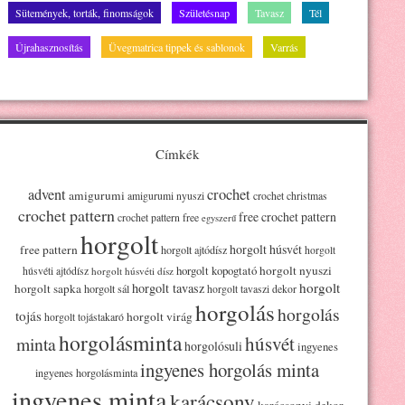
Sütemények, torták, finomságok
Születésnap
Tavasz
Tél
Újrahasznosítás
Üvegmatrica tippek és sablonok
Varrás
Címkék
advent
crochet
amigurumi
amigurumi nyuszi
crochet christmas
crochet pattern
free crochet pattern
crochet pattern free
egyszerű
horgolt
horgolt húsvét
free pattern
horgolt ajtódísz
horgolt
horgolt kopogtató
horgolt nyuszi
húsvéti ajtódísz
horgolt húsvéti dísz
horgolt
horgolt tavasz
horgolt sapka
horgolt sál
horgolt tavaszi dekor
horgolás
horgolás
tojás
horgolt virág
horgolt tojástakaró
horgolásminta
húsvét
minta
horgolósuli
ingyenes
ingyenes horgolás minta
ingyenes horgolásminta
ingyenes minta
karácsony
karácsonyi dekor