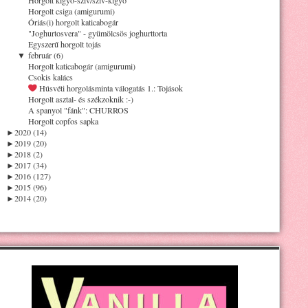
Horgolt csiga (amigurumi)
Óriás(i) horgolt katicabogár
"Joghurtosvera" - gyümölcsös joghurttorta
Egyszerű horgolt tojás
▼
február (6)
Horgolt katicabogár (amigurumi)
Csokis kalács
Húsvéti horgolásminta válogatás 1.: Tojások
Horgolt asztal- és székzoknik :-)
A spanyol "fánk": CHURROS
Horgolt copfos sapka
►
2020 (14)
►
2019 (20)
►
2018 (2)
►
2017 (34)
►
2016 (127)
►
2015 (96)
►
2014 (20)