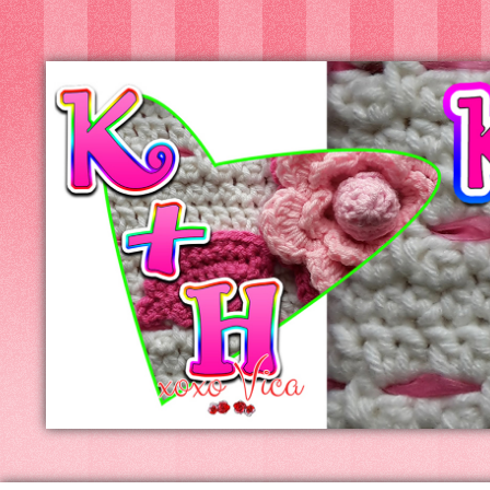
Kreatív+Hobby
Alkotóműhely