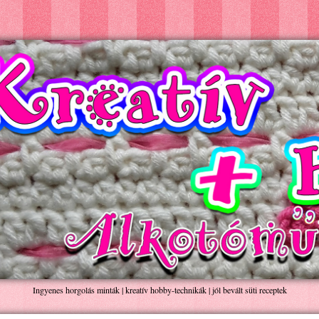
Ingyenes horgolás minták | kreatív hobby-technikák | jól bevált süti receptek