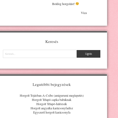
Boldog horgolást!
Vica
Keresés
Keresés
Legutóbbi bejegyzések
Horgolt Tojásban-A-Csibe (amigurumi meglepetés)
Horgolt Télapó-sapka babáknak
Horgolt Télapó-hálózsák
Horgolt angyalka karácsonyfadísz
Egyszerű horgolt karácsonyfa