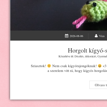
2026-08-06
Vica
Horgolt kígyó-s
Közzétéve itt:
Díszítés, dekoráció
,
Gyerme
Sziasztok!
Nem csak kígyórajongóknak!
<3 
a szerelem vitt rá, hogy kígyós horgolá
Olvass 