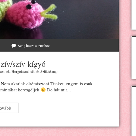
Szólj hozzá a témához
zív/szív-kígyó
keknek
,
Horgolásminták
, és
Születésnap
Nem akarlak elrémiszteni Titeket, engem is csak
smintákat keresgéljek
De hát mit…
Horgolt
tovább
kígyó-
szív/szív-
kígyó