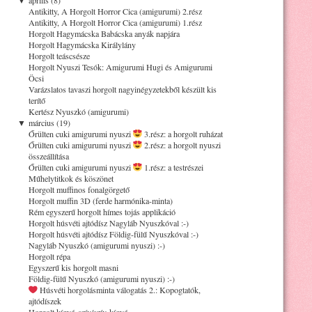
Antikitty, A Horgolt Horror Cica (amigurumi) 2.rész
Antikitty, A Horgolt Horror Cica (amigurumi) 1.rész
Horgolt Hagymácska Babácska anyák napjára
Horgolt Hagymácska Királylány
Horgolt teáscsésze
Horgolt Nyuszi Tesók: Amigurumi Hugi és Amigurumi
Öcsi
Varázslatos tavaszi horgolt nagyinégyzetekből készült kis
terítő
Kertész Nyuszkó (amigurumi)
▼
március (19)
Őrülten cuki amigurumi nyuszi
3.rész: a horgolt ruházat
Őrülten cuki amigurumi nyuszi
2.rész: a horgolt nyuszi
összeállítása
Őrülten cuki amigurumi nyuszi
1.rész: a testrészei
Műhelytitkok és köszönet
Horgolt muffinos fonalgörgető
Horgolt muffin 3D (ferde harmónika-minta)
Rém egyszerű horgolt hímes tojás applikáció
Horgolt húsvéti ajtódísz Nagyláb Nyuszkóval :-)
Horgolt húsvéti ajtódísz Földig-fülű Nyuszkóval :-)
Nagyláb Nyuszkó (amigurumi nyuszi) :-)
Horgolt répa
Egyszerű kis horgolt masni
Földig-fülű Nyuszkó (amigurumi nyuszi) :-)
Húsvéti horgolásminta válogatás 2.: Kopogtatók,
ajtódíszek
Horgolt kígyó-szív/szív-kígyó