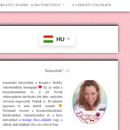
REATÍV+HOBBY ALKOTÓMŰHELY
A SZERZŐI JOGOKRÓL
HU
Sziasztok! :-)
Szeretettel üdvözöllek a Kreatív+ H
obby
Alkotóműhely
honlapján!
Ez az oldal a
horgolásmintáim és a jól bevált
sütireceptjeim tárolására jött létre, melyeket
szívesen megosztok Veletek is. Itt minden
ingyenes és nem árulok semmit.
Örömmel veszem a hozzászólásaitokat,
kérdéseiteket, véleményeteket és a kész
műveiteket
a honlap Face-oldalán
vagy a
cikkek alatt található
Hozzászólások
-ban.