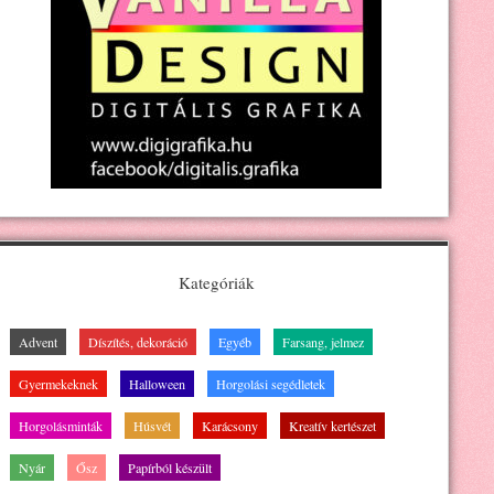
Kategóriák
Advent
Díszítés, dekoráció
Egyéb
Farsang, jelmez
Gyermekeknek
Halloween
Horgolási segédletek
Horgolásminták
Húsvét
Karácsony
Kreatív kertészet
Nyár
Ősz
Papírból készült