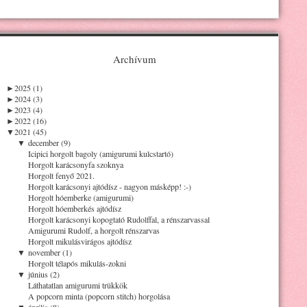
Archívum
►
2025 (1)
►
2024 (3)
►
2023 (4)
►
2022 (16)
▼
2021 (45)
▼
december (9)
Icipici horgolt bagoly (amigurumi kulcstartó)
Horgolt karácsonyfa szoknya
Horgolt fenyő 2021.
Horgolt karácsonyi ajtódísz - nagyon másképp! :-)
Horgolt hóemberke (amigurumi)
Horgolt hóemberkés ajtódísz
Horgolt karácsonyi kopogtató Rudolffal, a rénszarvassal
Amigurumi Rudolf, a horgolt rénszarvas
Horgolt mikulásvirágos ajtódísz
▼
november (1)
Horgolt télapós mikulás-zokni
▼
június (2)
Láthatatlan amigurumi trükkök
A popcorn minta (popcorn stitch) horgolása
▼
április (8)