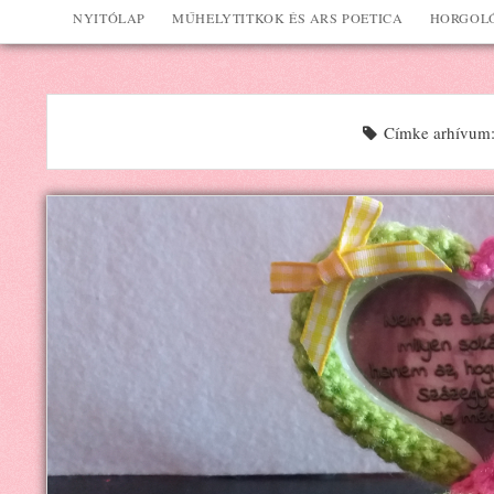
NYITÓLAP
MŰHELYTITKOK ÉS ARS POETICA
HORGOLÓ
Címke arhívum: