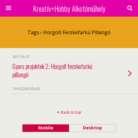
Kreatív+Hobby Alkotóműhely
Tags › Horgolt Fecskefarkú Pillangó
2017-05-27
Gyors projektek 2.: Horgolt fecskefarkú
pillangó
2 HOZZÁSZÓLÁS
Back to top
Mobile
Desktop