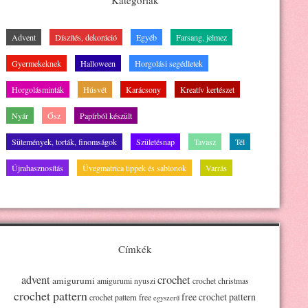
Kategóriák
Advent
Díszítés, dekoráció
Egyéb
Farsang, jelmez
Gyermekeknek
Halloween
Horgolási segédletek
Horgolásminták
Húsvét
Karácsony
Kreatív kertészet
Nyár
Ősz
Papírból készült
Sütemények, torták, finomságok
Születésnap
Tavasz
Tél
Újrahasznosítás
Üvegmatrica tippek és sablonok
Varrás
Címkék
advent
crochet
amigurumi
amigurumi nyuszi
crochet christmas
crochet pattern
free crochet pattern
crochet pattern free
egyszerű