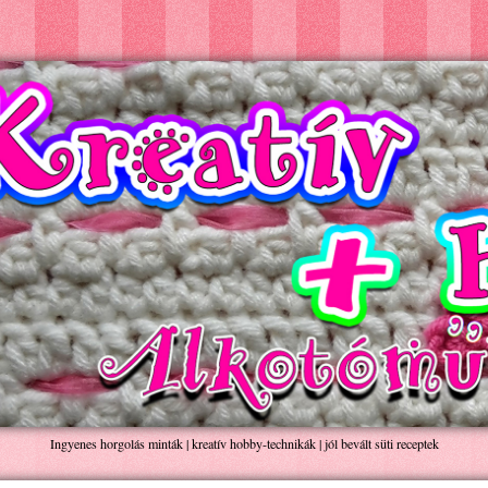
Ingyenes horgolás minták | kreatív hobby-technikák | jól bevált süti receptek