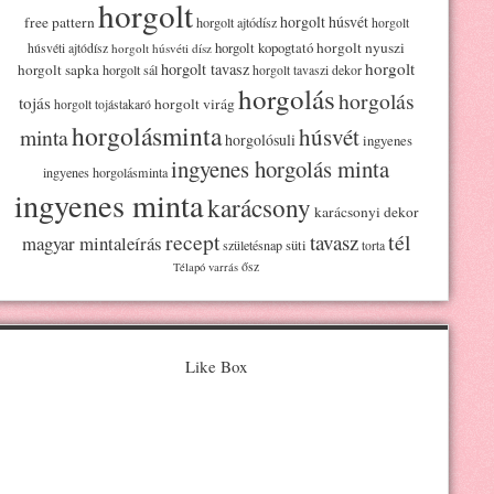
horgolt
horgolt húsvét
free pattern
horgolt ajtódísz
horgolt
horgolt kopogtató
horgolt nyuszi
húsvéti ajtódísz
horgolt húsvéti dísz
horgolt
horgolt tavasz
horgolt sapka
horgolt sál
horgolt tavaszi dekor
horgolás
horgolás
tojás
horgolt virág
horgolt tojástakaró
horgolásminta
húsvét
minta
horgolósuli
ingyenes
ingyenes horgolás minta
ingyenes horgolásminta
ingyenes minta
karácsony
karácsonyi dekor
recept
tél
tavasz
magyar mintaleírás
süti
születésnap
torta
ősz
Télapó
varrás
Like Box