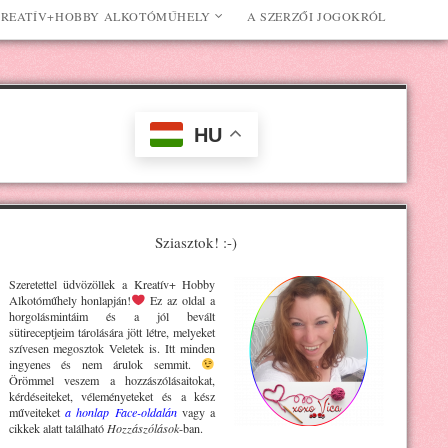
REATÍV+HOBBY ALKOTÓMŰHELY
A SZERZŐI JOGOKRÓL
HU
Sziasztok! :-)
Szeretettel üdvözöllek a Kreatív+ H
obby
Alkotóműhely
honlapján!
Ez az oldal a
horgolásmintáim és a jól bevált
sütireceptjeim tárolására jött létre, melyeket
szívesen megosztok Veletek is. Itt minden
ingyenes és nem árulok semmit.
Örömmel veszem a hozzászólásaitokat,
kérdéseiteket, véleményeteket és a kész
műveiteket
a honlap Face-oldalán
vagy a
cikkek alatt található
Hozzászólások
-ban.