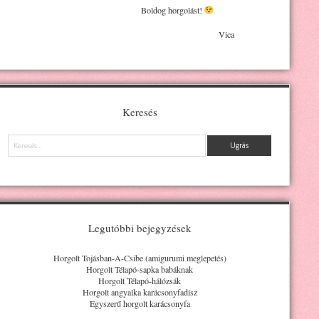
Boldog horgolást!
Vica
Keresés
Keresés
Legutóbbi bejegyzések
Horgolt Tojásban-A-Csibe (amigurumi meglepetés)
Horgolt Télapó-sapka babáknak
Horgolt Télapó-hálózsák
Horgolt angyalka karácsonyfadísz
Egyszerű horgolt karácsonyfa