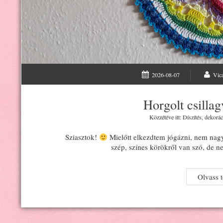
2026-08-07
Vic
Horgolt csilla
Közzétéve itt:
Díszítés, dekorác
Sziasztok!
Mielőtt elkezdtem jógázni, nem nag
szép, színes körökről van szó, de n
Olvass 