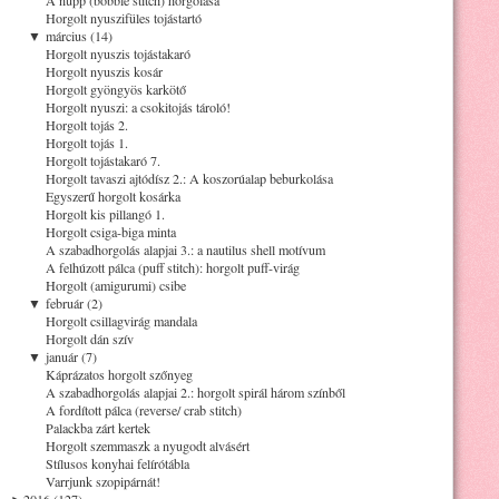
Horgolt nyuszifüles tojástartó
▼
március (14)
Horgolt nyuszis tojástakaró
Horgolt nyuszis kosár
Horgolt gyöngyös karkötő
Horgolt nyuszi: a csokitojás tároló!
Horgolt tojás 2.
Horgolt tojás 1.
Horgolt tojástakaró 7.
Horgolt tavaszi ajtódísz 2.: A koszorúalap beburkolása
Egyszerű horgolt kosárka
Horgolt kis pillangó 1.
Horgolt csiga-biga minta
A szabadhorgolás alapjai 3.: a nautilus shell motívum
A felhúzott pálca (puff stitch): horgolt puff-virág
Horgolt (amigurumi) csibe
▼
február (2)
Horgolt csillagvirág mandala
Horgolt dán szív
▼
január (7)
Káprázatos horgolt szőnyeg
A szabadhorgolás alapjai 2.: horgolt spirál három színből
A fordított pálca (reverse/ crab stitch)
Palackba zárt kertek
Horgolt szemmaszk a nyugodt alvásért
Stílusos konyhai felírótábla
Varrjunk szopipárnát!
►
2016 (127)