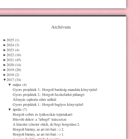
Archívum
►
2025 (1)
►
2024 (3)
►
2023 (4)
►
2022 (16)
►
2021 (45)
►
2020 (14)
►
2019 (20)
►
2018 (2)
▼
2017 (34)
▼
május (4)
Gyors projektek 3.: Horgolt barátság-mandala könyvjelző
Gyors projektek 2.: Horgolt fecskefarkú pillangó
Áfonyás sajttorta sütés nélkül
Gyors projektek 1.: Horgolt baglyos könyvjelző
▼
április (7)
Horgolt csibés és tyúkocskás tojástakaró
Húsvéti dekor: a "lebegő" teáscsésze
A klaszter (cluster stitch, dc3tog) horgolása 2.
Horgolt bárány, az ari öri-bari :-) 2.
Horgolt bárány, az ari öri-bari :-) 1.
A nupp (bobble stitch) horgolása