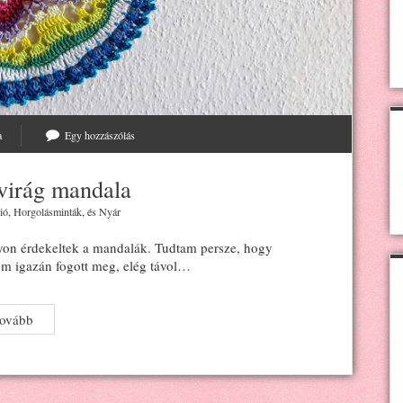
a
Egy hozzászólás
gvirág mandala
ió
,
Horgolásminták
, és
Nyár
yon érdekeltek a mandalák. Tudtam persze, hogy
em igazán fogott meg, elég távol…
Horgolt
tovább
csillagvirág
mandala