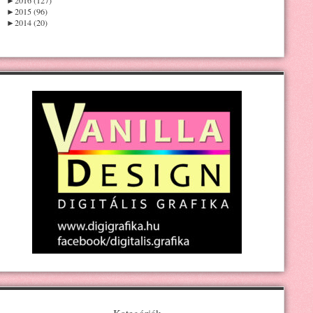
►
2015 (96)
►
2014 (20)