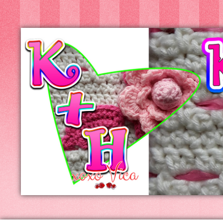
Kreatív+Hobby
Alkotóműhely