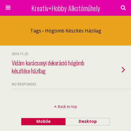
Kreatív+Hobby Alkotóműhely
Tags › Hógömb Készítés Házilag
2016-11-25
Vidám karácsonyi dekoráció: hógömb
készítése házilag
NO RESPONSES
Back to top
Mobile
Desktop