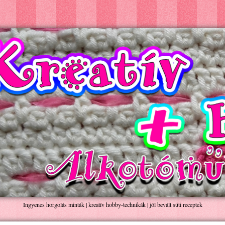
Ingyenes horgolás minták | kreatív hobby-technikák | jól bevált süti receptek