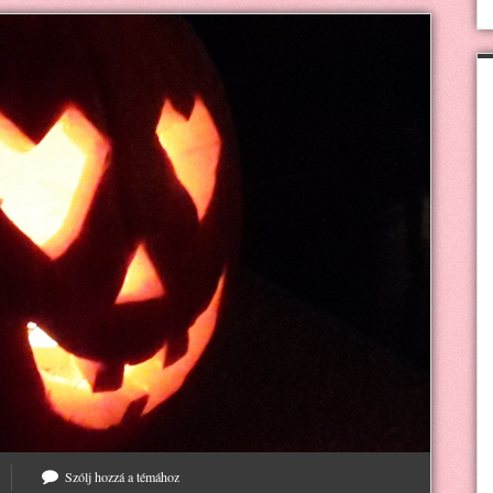
Szólj hozzá a témához