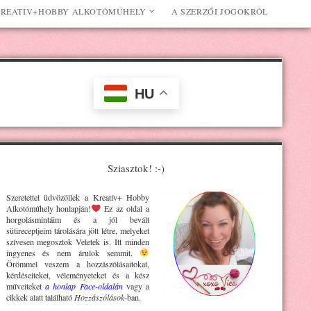
REATÍV+HOBBY ALKOTÓMŰHELY
A SZERZŐI JOGOKRÓL
HU
Sziasztok! :-)
Szeretettel üdvözöllek a Kreatív+ H
obby
Alkotóműhely
honlapján!
Ez az oldal a
horgolásmintáim és a jól bevált
sütireceptjeim tárolására jött létre, melyeket
szívesen megosztok Veletek is. Itt minden
ingyenes és nem árulok semmit.
Örömmel veszem a hozzászólásaitokat,
kérdéseiteket, véleményeteket és a kész
műveiteket
a honlap Face-oldalán
vagy a
cikkek alatt található
Hozzászólások
-ban.