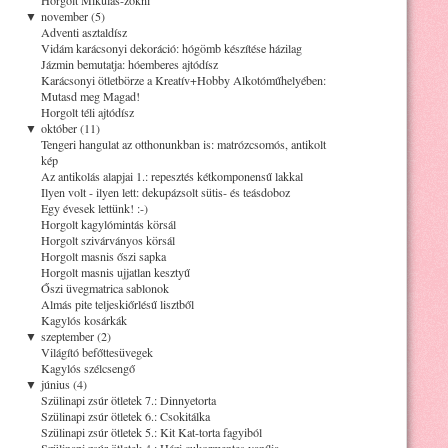
▼
november (5)
Adventi asztaldísz
Vidám karácsonyi dekoráció: hógömb készítése házilag
Jázmin bemutatja: hóemberes ajtódísz
Karácsonyi ötletbörze a Kreatív+Hobby Alkotóműhelyében:
Mutasd meg Magad!
Horgolt téli ajtódísz
▼
október (11)
Tengeri hangulat az otthonunkban is: matrózcsomós, antikolt
kép
Az antikolás alapjai 1.: repesztés kétkomponensű lakkal
Ilyen volt - ilyen lett: dekupázsolt sütis- és teásdoboz
Egy évesek lettünk! :-)
Horgolt kagylómintás körsál
Horgolt szivárványos körsál
Horgolt masnis őszi sapka
Horgolt masnis ujjatlan kesztyű
Őszi üvegmatrica sablonok
Almás pite teljeskiőrlésű lisztből
Kagylós kosárkák
▼
szeptember (2)
Világító befőttesüvegek
Kagylós szélcsengő
▼
június (4)
Szülinapi zsúr ötletek 7.: Dinnyetorta
Szülinapi zsúr ötletek 6.: Csokitálka
Szülinapi zsúr ötletek 5.: Kit Kat-torta fagyiból
Szülinapi zsúr ötletek 4.: Házi cukormentes vanília-,