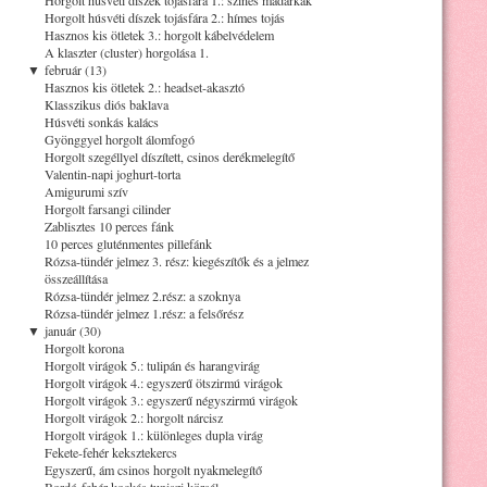
Horgolt húsvéti díszek tojásfára 2.: hímes tojás
Hasznos kis ötletek 3.: horgolt kábelvédelem
A klaszter (cluster) horgolása 1.
▼
február (13)
Hasznos kis ötletek 2.: headset-akasztó
Klasszikus diós baklava
Húsvéti sonkás kalács
Gyönggyel horgolt álomfogó
Horgolt szegéllyel díszített, csinos derékmelegítő
Valentin-napi joghurt-torta
Amigurumi szív
Horgolt farsangi cilinder
Zablisztes 10 perces fánk
10 perces gluténmentes pillefánk
Rózsa-tündér jelmez 3. rész: kiegészítők és a jelmez
összeállítása
Rózsa-tündér jelmez 2.rész: a szoknya
Rózsa-tündér jelmez 1.rész: a felsőrész
▼
január (30)
Horgolt korona
Horgolt virágok 5.: tulipán és harangvirág
Horgolt virágok 4.: egyszerű ötszirmú virágok
Horgolt virágok 3.: egyszerű négyszirmú virágok
Horgolt virágok 2.: horgolt nárcisz
Horgolt virágok 1.: különleges dupla virág
Fekete-fehér keksztekercs
Egyszerű, ám csinos horgolt nyakmelegítő
Bordó-fehér kockás tuniszi körsál