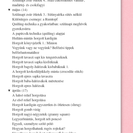
madártej- és csokifagyi
▼
május (14)
Szülinapi zsúr ötletek 3.: Sütinyalóka sütés nélkül
Különleges csemege: a Rumtopf
Quilling-technika a gyakorlatban: szülinapi meghívók
gyerekzsúrra
A papírcsík-technika (quilling) alapjai
Hullám-mintás horgolt kardigán
Horgolt könyvjelzők 1.: Minion
Vegyünk vagy ne vegyünk? Befőzési tippek
befőzőautomatához
Horgolt tavaszi sapi kis tengerészeknek
Horgolt tavaszi sapka kisfiúknak
Horgolt bagoly-hálózsák kisbabáknak 1.
A horgolt krokodil/pikkely-minta (crocodile stitch)
Horgolt epres sapka tavaszra
Horgolt baba-hálózsákok méretezése
Horgolt epres hálózsák
▼
április (17)
A hátsó relief horgolása
Az első relief horgolása
Horgolt kardigán egyszerűen és ötletesen (shrug)
Horgolt gomb-virág
Horgolt nagyi-négyzetek (granny square)
Legyezőmintás, horgolt női poncsó
Egyedi, személyre szóló póló
Hogyan horgolhatunk rugós rojtokat?
Függőleges konyhakert műanyagflakonokban