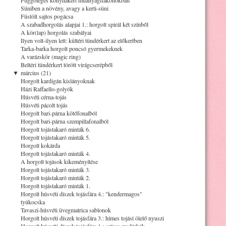
Süniben a növény, avagy a kerti-süni
Füstölt sajtos pogácsa
A szabadhorgolás alapjai 1.: horgolt spirál két színből
A kör(lap) horgolás szabályai
Ilyen volt-ilyen lett: kültéri tündérkert az előkertben
Tarka-barka horgolt poncsó gyermekeknek
A varázskör (magic ring)
Beltéri tündérkert törött virágcserépből
▼
március (21)
Horgolt kardigán kislányoknak
Házi Raffaello-golyók
Húsvéti cérna-tojás
Húsvéti pácolt tojás
Horgolt bari-párna kötőfonalból
Horgolt bari-párna szempillafonalból
Horgolt tojástakaró minták 6.
Horgolt tojástakaró minták 5.
Horgolt kokárda
Horgolt tojástakaró minták 4.
A horgolt tojások kikeményítése
Horgolt tojástakaró minták 3.
Horgolt tojástakaró minták 2.
Horgolt tojástakaró minták 1.
Horgolt húsvéti díszek tojásfára 4.: "kendermagos"
tyúkocska
Tavaszi-húsvéti üvegmatrica sablonok
Horgolt húsvéti díszek tojásfára 3.: hímes tojást ölelő nyuszi
Horgolt húsvéti díszek tojásfára 1.: színes madárkák