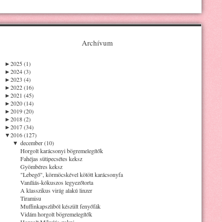
Archívum
►
2025 (1)
►
2024 (3)
►
2023 (4)
►
2022 (16)
►
2021 (45)
►
2020 (14)
►
2019 (20)
►
2018 (2)
►
2017 (34)
▼
2016 (127)
▼
december (10)
Horgolt karácsonyi bögremelegítők
Fahéjas sütipecsétes keksz
Gyömbéres keksz
"Lebegő", körmöcskével kötött karácsonyfa
Vaníliás-kókuszos legyezőtorta
A klasszikus virág alakú linzer
Tiramisu
Muffinkapszliból készült fenyőfák
Vidám horgolt bögremelegítők
Horgolt Mikulás-zokni