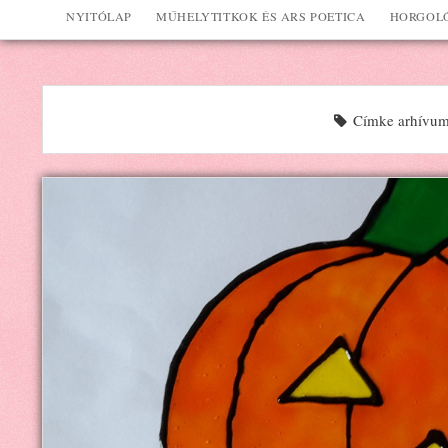
NYITÓLAP
MŰHELYTITKOK ÉS ARS POETICA
HORGOLÓ
Címke arhívum