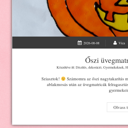
2026-08-08
Vica
Őszi üvegmatr
Közzétéve itt:
Díszítés, dekoráció
,
Gyermekeknek
,
H
Sziasztok!
Számomra az őszi nagytakarítás me
ablakmosás után az üvegmatricák felragasztá
gyermekei
Olvass 