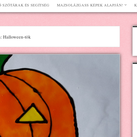
 SZÓTÁRAK ÉS SEGÍTSÉG
MAZSOLÁZGASS KÉPEK ALAPJÁN!
K
: Halloween-tök