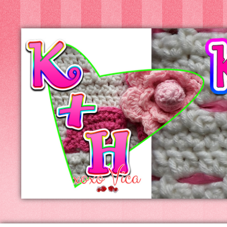
Kreatív+Hobby
Alkotóműhely