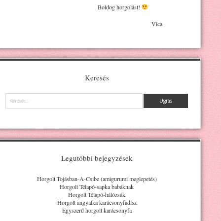
Boldog horgolást!
Vica
Keresés
Keresés
Legutóbbi bejegyzések
Horgolt Tojásban-A-Csibe (amigurumi meglepetés)
Horgolt Télapó-sapka babáknak
Horgolt Télapó-hálózsák
Horgolt angyalka karácsonyfadísz
Egyszerű horgolt karácsonyfa