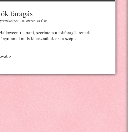
ök faragás
yermekeknek
,
Halloween
, és
Ősz
alloween-t tartani, szerintem a tökfaragás remek
lányommal mi is kihasználtuk ezt a szép…
Halloween-
tovább
tök
faragás