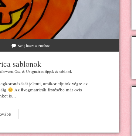
Szólj hozzá a témához
ica sablonok
alloween
,
Ősz
, és
Üvegmatrica tippek és sablonok
gkoronázását jelenti, amikor eljutok végre az
sáig
Az üvegmatricák festésébe már ovis
nket is…
Őszi
tovább
üvegmatrica
sablonok