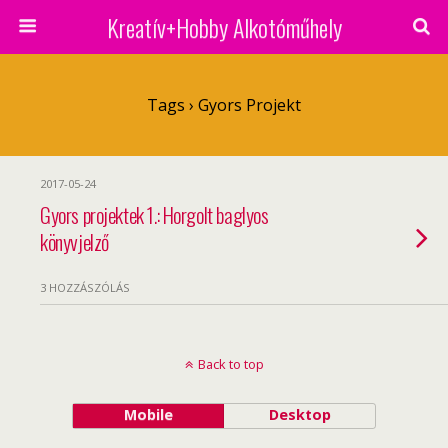
Kreatív+Hobby Alkotóműhely
Tags › Gyors Projekt
2017-05-24
Gyors projektek 1.: Horgolt baglyos
könyvjelző
3 HOZZÁSZÓLÁS
Back to top
Mobile
Desktop