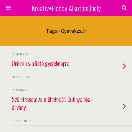
Kreatív+Hobby Alkotóműhely
Tags › Gyerekzsúr
2020-05-27
Unikornis-piñata gyereknapra
NO RESPONSES
2015-06-23
Születésnapi zsúr ötletek 2.: Sütinyalóka-
állvány
1 RESPONSE