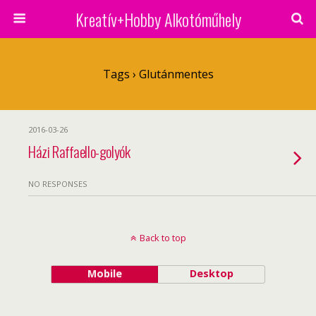
Kreatív+Hobby Alkotóműhely
Tags › Glutánmentes
2016-03-26
Házi Raffaello-golyók
NO RESPONSES
Back to top
Mobile
Desktop