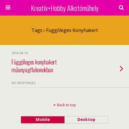
Kreatív+Hobby Alkotóműhely
Tags › Függőleges Konyhakert
2016-04-14
Függőleges konyhakert
műanyagflakonokban
NO RESPONSES
Back to top
Mobile
Desktop