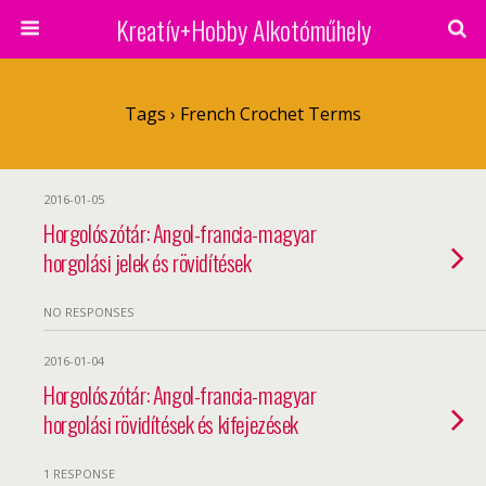
Kreatív+Hobby Alkotóműhely
Tags › French Crochet Terms
2016-01-05
Horgolószótár: Angol-francia-magyar
horgolási jelek és rövidítések
NO RESPONSES
2016-01-04
Horgolószótár: Angol-francia-magyar
horgolási rövidítések és kifejezések
1 RESPONSE