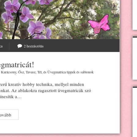
ca
2 hozzászólás
gmatricát!
,
Karácsony
,
Ősz
,
Tavasz
,
Tél
, és
Üvegmatrica tippek és sablonok
erű kreatív hobby technika, mellyel minden
nunkat. Az ablakokra ragasztott üvegmatricák szó
ínesítik a…
Fessünk
tovább
üvegmatricát!