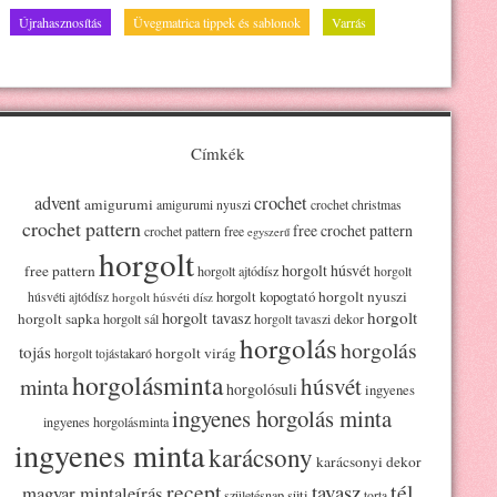
Újrahasznosítás
Üvegmatrica tippek és sablonok
Varrás
Címkék
advent
crochet
amigurumi
amigurumi nyuszi
crochet christmas
crochet pattern
free crochet pattern
crochet pattern free
egyszerű
horgolt
horgolt húsvét
free pattern
horgolt ajtódísz
horgolt
horgolt kopogtató
horgolt nyuszi
húsvéti ajtódísz
horgolt húsvéti dísz
horgolt
horgolt tavasz
horgolt sapka
horgolt sál
horgolt tavaszi dekor
horgolás
horgolás
tojás
horgolt virág
horgolt tojástakaró
horgolásminta
húsvét
minta
horgolósuli
ingyenes
ingyenes horgolás minta
ingyenes horgolásminta
ingyenes minta
karácsony
karácsonyi dekor
recept
tél
tavasz
magyar mintaleírás
süti
születésnap
torta