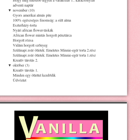
adventi naptár
▼
november (10)
Gyors amerikai almás pite
100% egészséges finomság: a sült alma
Eszterházy-torta
Nyári african flower-táskák
African flower mintás horgolt pénztárca
Horgolt rózsa
Vidám horgolt szőnyeg
Szülinapi zsúr ötletek: Emeletes Minnie-egér torta 2.rész
Szülinapi zsúr ötletek: Emeletes Minnie-egér torta 1.rész
Kreatív tárolás 2.
▼
október (3)
Kreatív tárolás 1.
Minden egy ötlettel kezdődik
Üdvözlet