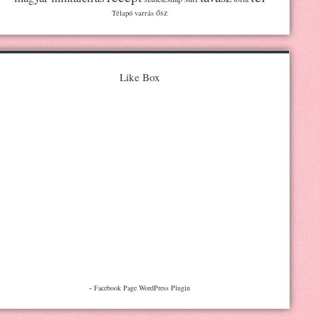
ősz
Télapó
varrás
Like Box
-
Facebook Page WordPress Plugin