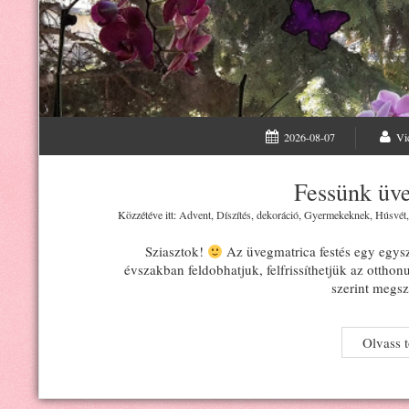
2026-08-07
Vi
Fessünk üve
Közzétéve itt:
Advent
,
Díszítés, dekoráció
,
Gyermekeknek
,
Húsvét
Sziasztok!
Az üvegmatrica festés egy egysz
évszakban feldobhatjuk, felfrissíthetjük az ottho
szerint megsz
Olvass 