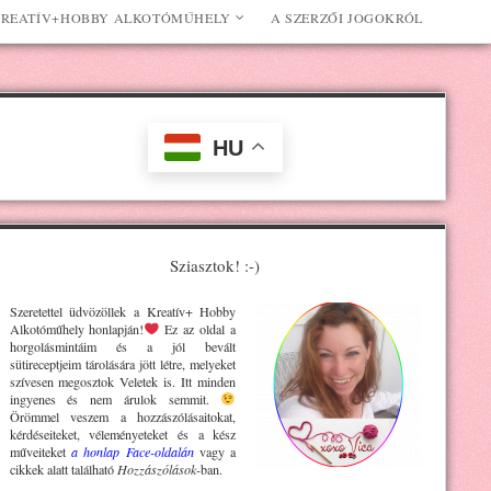
REATÍV+HOBBY ALKOTÓMŰHELY
A SZERZŐI JOGOKRÓL
HU
Sziasztok! :-)
Szeretettel üdvözöllek a Kreatív+ H
obby
Alkotóműhely
honlapján!
Ez az oldal a
horgolásmintáim és a jól bevált
sütireceptjeim tárolására jött létre, melyeket
szívesen megosztok Veletek is. Itt minden
ingyenes és nem árulok semmit.
Örömmel veszem a hozzászólásaitokat,
kérdéseiteket, véleményeteket és a kész
műveiteket
a honlap Face-oldalán
vagy a
cikkek alatt található
Hozzászólások
-ban.