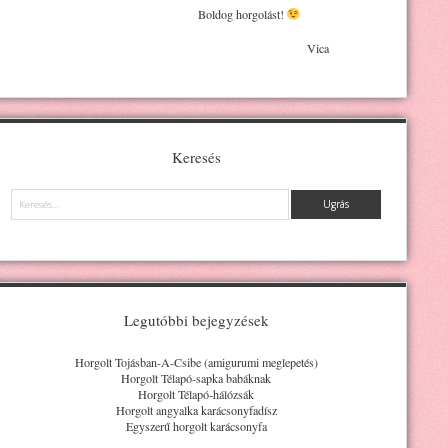
Boldog horgolást!
Vica
Keresés
Keresés
Legutóbbi bejegyzések
Horgolt Tojásban-A-Csibe (amigurumi meglepetés)
Horgolt Télapó-sapka babáknak
Horgolt Télapó-hálózsák
Horgolt angyalka karácsonyfadísz
Egyszerű horgolt karácsonyfa