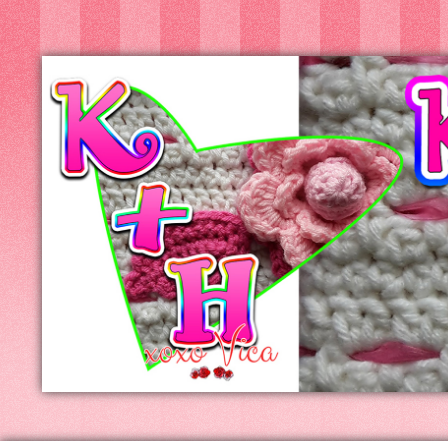
Kreatív+Hobby
Alkotóműhely