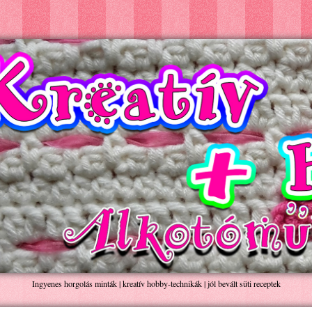
Ingyenes horgolás minták | kreatív hobby-technikák | jól bevált süti receptek