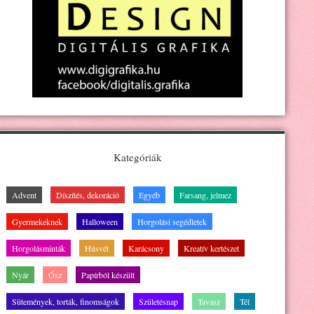
Kategóriák
Advent
Díszítés, dekoráció
Egyéb
Farsang, jelmez
Gyermekeknek
Halloween
Horgolási segédletek
Horgolásminták
Húsvét
Karácsony
Kreatív kertészet
Nyár
Ősz
Papírból készült
Sütemények, torták, finomságok
Születésnap
Tavasz
Tél