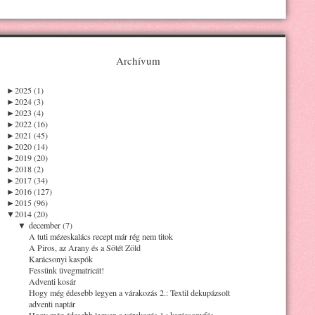
Archívum
►
2025 (1)
►
2024 (3)
►
2023 (4)
►
2022 (16)
►
2021 (45)
►
2020 (14)
►
2019 (20)
►
2018 (2)
►
2017 (34)
►
2016 (127)
►
2015 (96)
▼
2014 (20)
▼
december (7)
A tuti mézeskalács recept már rég nem titok
A Piros, az Arany és a Sötét Zöld
Karácsonyi kaspók
Fessünk üvegmatricát!
Adventi kosár
Hogy még édesebb legyen a várakozás 2.: Textil dekupázsolt
adventi naptár
Hogy még édesebb legyen a várakozás 1.: karácsonyfás