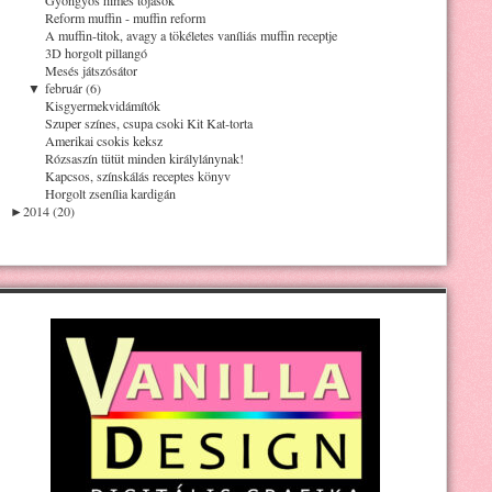
Reform muffin - muffin reform
A muffin-titok, avagy a tökéletes vaníliás muffin receptje
3D horgolt pillangó
Mesés játszósátor
▼
február (6)
Kisgyermekvidámítók
Szuper színes, csupa csoki Kit Kat-torta
Amerikai csokis keksz
Rózsaszín tütüt minden királylánynak!
Kapcsos, színskálás receptes könyv
Horgolt zsenília kardigán
►
2014 (20)