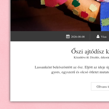
2026-08-08
Vica
Őszi ajtódísz 
Közzétéve itt:
Díszítés, dekorá
Lassanként beköszöntött az ősz. Eljött az ideje ú
gyors, egyszerű és olcsó ötletet mut
Olvass 