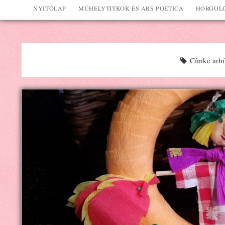
NYITÓLAP
MŰHELYTITKOK ÉS ARS POETICA
HORGOLÓ
Címke arhí