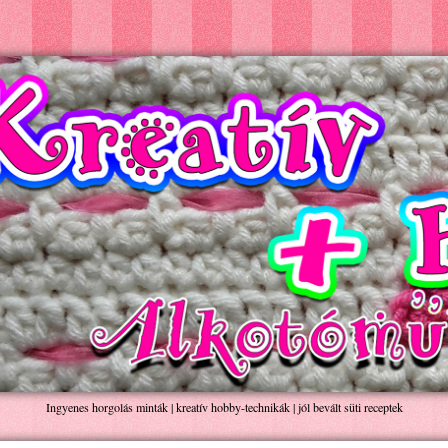
Ingyenes horgolás minták | kreatív hobby-technikák | jól bevált süti receptek