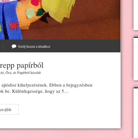
Szólj hozzá a témához
krepp papírból
ció
,
Ősz
, és
Papírból készült
j ajtódísz kihelyezésének. Ebben a bejegyzésben
atok be. Különlegessége, hogy az 5…
Őszi
tovább
ajtódísz
krepp
papírból