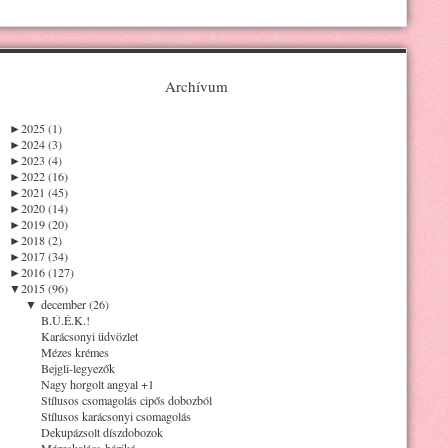
Archívum
►
2025 (1)
►
2024 (3)
►
2023 (4)
►
2022 (16)
►
2021 (45)
►
2020 (14)
►
2019 (20)
►
2018 (2)
►
2017 (34)
►
2016 (127)
▼
2015 (96)
▼
december (26)
B.Ú.É.K.!
Karácsonyi üdvözlet
Mézes krémes
Bejgli-legyezők
Nagy horgolt angyal +1
Stílusos csomagolás cipős dobozból
Stílusos karácsonyi csomagolás
Dekupázsolt díszdobozok
Mézeskalács-házikó