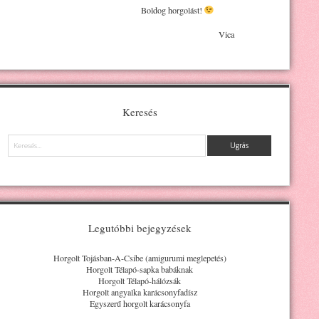
Boldog horgolást!
Vica
Keresés
Keresés
Legutóbbi bejegyzések
Horgolt Tojásban-A-Csibe (amigurumi meglepetés)
Horgolt Télapó-sapka babáknak
Horgolt Télapó-hálózsák
Horgolt angyalka karácsonyfadísz
Egyszerű horgolt karácsonyfa