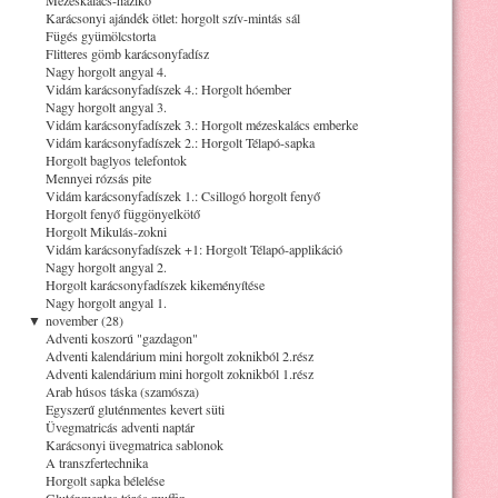
Karácsonyi ajándék ötlet: horgolt szív-mintás sál
Fügés gyümölcstorta
Flitteres gömb karácsonyfadísz
Nagy horgolt angyal 4.
Vidám karácsonyfadíszek 4.: Horgolt hóember
Nagy horgolt angyal 3.
Vidám karácsonyfadíszek 3.: Horgolt mézeskalács emberke
Vidám karácsonyfadíszek 2.: Horgolt Télapó-sapka
Horgolt baglyos telefontok
Mennyei rózsás pite
Vidám karácsonyfadíszek 1.: Csillogó horgolt fenyő
Horgolt fenyő függönyelkötő
Horgolt Mikulás-zokni
Vidám karácsonyfadíszek +1: Horgolt Télapó-applikáció
Nagy horgolt angyal 2.
Horgolt karácsonyfadíszek kikeményítése
Nagy horgolt angyal 1.
▼
november (28)
Adventi koszorú "gazdagon"
Adventi kalendárium mini horgolt zoknikból 2.rész
Adventi kalendárium mini horgolt zoknikból 1.rész
Arab húsos táska (szamósza)
Egyszerű gluténmentes kevert süti
Üvegmatricás adventi naptár
Karácsonyi üvegmatrica sablonok
A transzfertechnika
Horgolt sapka bélelése
Gluténmentes túrós muffin