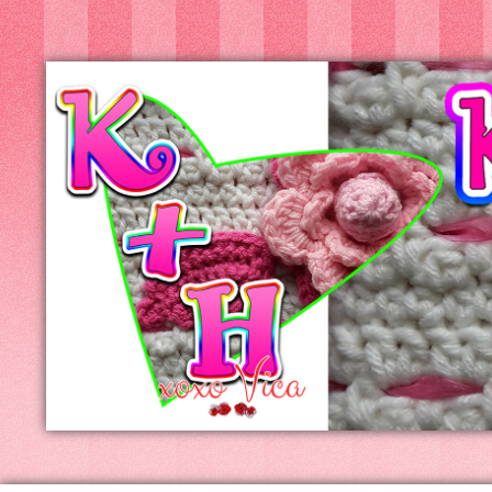
Kreatív+Hobby
Alkotóműhely