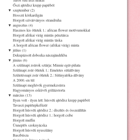
Őszi ajtódísz krepp papírból
▼
szeptember (2)
Hosszú körkardigán
Horgolt szivárványos strandruha
▼
augusztus (4)
Hasznos kis ötletek 1.: african flower motívumokkal
Horgolt afrikai virág mintás pénztárca
Horgolt afrikai virág mintás táska
A horgolt african flower (afrikai virág) minta
▼
július (1)
Dekupázsolt dobozka nászajándékba
▼
június (6)
A szülinapi zsúrok sztárja: Minnie egér-piñata
Szülinapi zsúr ötletek 1.: Emeletes sütiállvány
Születésnapi zsúr ötletek 2.: Sütinyalóka-állvány
A 2000.-en túl
Szülinapi meghívók gyermekzsúrra
Hagyományos esküvői grillázstorta
▼
március (13)
Ilyen volt - ilyen lett: húsvéti ajtódísz krepp papírból
Tavaszi papírlepkefüzér
Horgolt húsvéti ajtódísz 2.: díszítés és összeállítás
Horgolt húsvéti ajtódísz 1.: horgolt csibe
Horgolt muffin
Ünneplős szoknyácska
Horgolt húsvéti nyuszilány
Baszbúsza
Gyöngyös hímes tojások