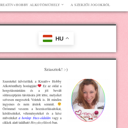
REATÍV+HOBBY ALKOTÓMŰHELY
A SZERZŐI JOGOKRÓL
HU
Sziasztok! :-)
Szeretettel üdvözöllek a Kreatív+ H
obby
Alkotóműhely
honlapján!
Ez az oldal a
horgolásmintáim és a jól bevált
sütireceptjeim tárolására jött létre, melyeket
szívesen megosztok Veletek is. Itt minden
ingyenes és nem árulok semmit.
Örömmel veszem a hozzászólásaitokat,
kérdéseiteket, véleményeteket és a kész
műveiteket
a honlap Face-oldalán
vagy a
cikkek alatt található
Hozzászólások
-ban.