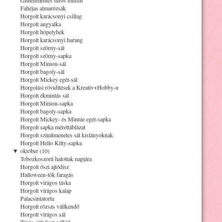
Fahéjas almarózsák
Horgolt karácsonyi csillag
Horgolt angyalka
Horgolt hópelyhek
Horgolt karácsonyi harang
Horgolt szörny-sál
Horgolt szörny-sapka
Horgolt Minion-sál
Horgolt bagoly-sál
Horgolt Mickey egér-sál
Horgolási rövidítések a Kreatív+Hobby-n
Horgolt ékmintás sál
Horgolt Minion-sapka
Horgolt bagoly-sapka
Horgolt Mickey- és Minnie egér-sapka
Horgolt sapka mérettáblázat
Horgolt színátmenetes sál kislányoknak
Horgolt Hello Kitty-sapka
▼
október (10)
Tobozkoszorú halottak napjára
Horgolt őszi ajtódísz
Halloween-tök faragás
Horgolt virágos táska
Horgolt virágos kalap
Palacsintatorta
Horgolt rózsás vállkendő
Horgolt virágos sál
Túrós süti liszt nélkül