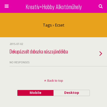
Kreatív+Hobby Alkotóműhely
Tags › Ecset
2015-07-02
Dekupázsolt dobozka nászajándékba
NO RESPONSES
Back to top
Mobile
Desktop