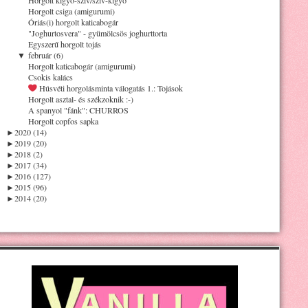
Horgolt csiga (amigurumi)
Óriás(i) horgolt katicabogár
"Joghurtosvera" - gyümölcsös joghurttorta
Egyszerű horgolt tojás
▼
február (6)
Horgolt katicabogár (amigurumi)
Csokis kalács
Húsvéti horgolásminta válogatás 1.: Tojások
Horgolt asztal- és székzoknik :-)
A spanyol "fánk": CHURROS
Horgolt copfos sapka
►
2020 (14)
►
2019 (20)
►
2018 (2)
►
2017 (34)
►
2016 (127)
►
2015 (96)
►
2014 (20)