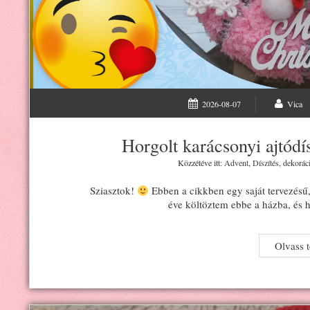
2026-08-07
Vica
Horgolt karácsonyi ajtódí
Közzétéve itt:
Advent
,
Díszítés, dekorác
Sziasztok!
Ebben a cikkben egy saját tervezésű,
éve költöztem ebbe a házba, és 
Olvass 