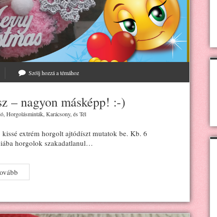
Szólj hozzá a témához
sz – nagyon másképp! :-)
ió
,
Horgolásminták
,
Karácsony
, és
Tél
 kissé extrém horgolt ajtódíszt mutatok be. Kb. 6
hiába horgolok szakadatlanul…
Horgolt
tovább
karácsonyi
ajtódísz
–
nagyon