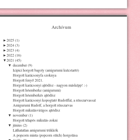
Archívum
►
2025 (1)
►
2024 (3)
►
2023 (4)
►
2022 (16)
▼
2021 (45)
▼
december (9)
Icipici horgolt bagoly (amigurumi kulcstartó)
Horgolt karácsonyfa szoknya
Horgolt fenyő 2021.
Horgolt karácsonyi ajtódísz - nagyon másképp! :-)
Horgolt hóemberke (amigurumi)
Horgolt hóemberkés ajtódísz
Horgolt karácsonyi kopogtató Rudolffal, a rénszarvassal
Amigurumi Rudolf, a horgolt rénszarvas
Horgolt mikulásvirágos ajtódísz
▼
november (1)
Horgolt télapós mikulás-zokni
▼
június (2)
Láthatatlan amigurumi trükkök
A popcorn minta (popcorn stitch) horgolása
▼
április (8)