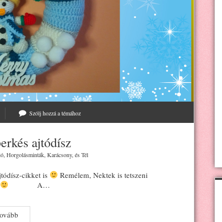
Szólj hozzá a témához
rkés ajtódísz
ió
,
Horgolásminták
,
Karácsony
, és
Tél
ódísz-cikket is
Remélem, Nektek is tetszeni
A…
Horgolt
tovább