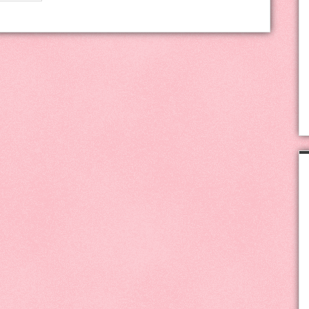
hóemberkés
ajtódísz