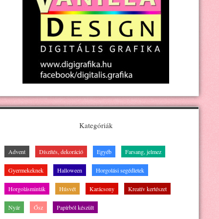
Kategóriák
Advent
Díszítés, dekoráció
Egyéb
Farsang, jelmez
Gyermekeknek
Halloween
Horgolási segédletek
Horgolásminták
Húsvét
Karácsony
Kreatív kertészet
Nyár
Ősz
Papírból készült