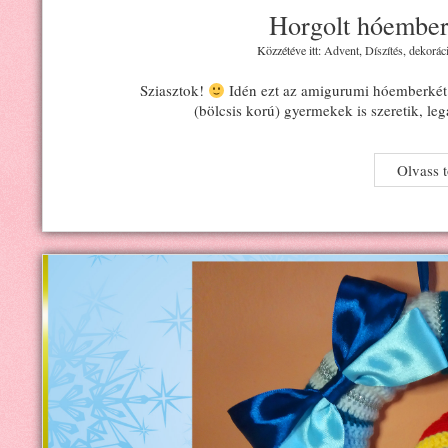
Horgolt hóember
Közzétéve itt:
Advent
,
Díszítés, dekorác
Sziasztok!
Idén ezt az amigurumi hóemberkét ta
(bölcsis korú) gyermekek is szeretik, le
Olvass 