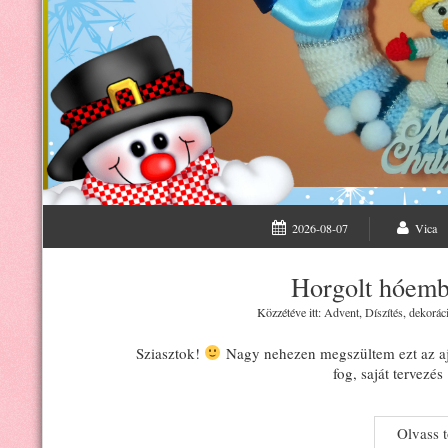
2026-08-07
Vica
Horgolt hóembe
Közzétéve itt:
Advent
,
Díszítés, dekorác
Sziasztok!
Nagy nehezen megszültem ezt az ajt
fog, saját tervezés
Olvass 