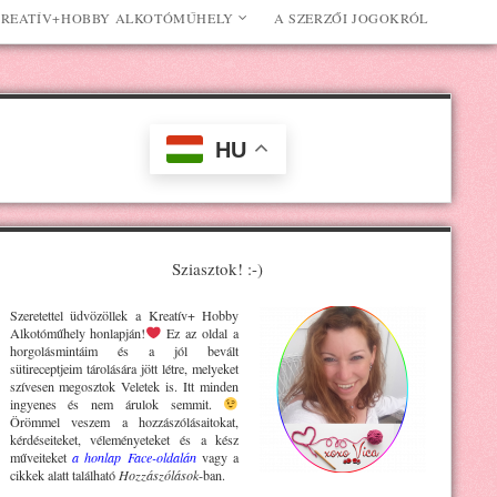
REATÍV+HOBBY ALKOTÓMŰHELY
A SZERZŐI JOGOKRÓL
HU
Sziasztok! :-)
Szeretettel üdvözöllek a Kreatív+ H
obby
Alkotóműhely
honlapján!
Ez az oldal a
horgolásmintáim és a jól bevált
sütireceptjeim tárolására jött létre, melyeket
szívesen megosztok Veletek is. Itt minden
ingyenes és nem árulok semmit.
Örömmel veszem a hozzászólásaitokat,
kérdéseiteket, véleményeteket és a kész
műveiteket
a honlap Face-oldalán
vagy a
cikkek alatt található
Hozzászólások
-ban.