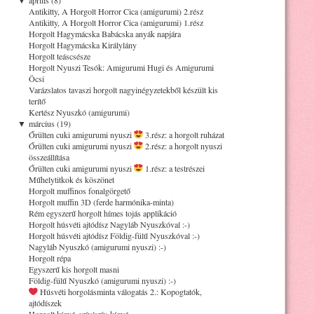
Antikitty, A Horgolt Horror Cica (amigurumi) 2.rész
Antikitty, A Horgolt Horror Cica (amigurumi) 1.rész
Horgolt Hagymácska Babácska anyák napjára
Horgolt Hagymácska Királylány
Horgolt teáscsésze
Horgolt Nyuszi Tesók: Amigurumi Hugi és Amigurumi
Öcsi
Varázslatos tavaszi horgolt nagyinégyzetekből készült kis
terítő
Kertész Nyuszkó (amigurumi)
▼
március (19)
Őrülten cuki amigurumi nyuszi
3.rész: a horgolt ruházat
Őrülten cuki amigurumi nyuszi
2.rész: a horgolt nyuszi
összeállítása
Őrülten cuki amigurumi nyuszi
1.rész: a testrészei
Műhelytitkok és köszönet
Horgolt muffinos fonalgörgető
Horgolt muffin 3D (ferde harmónika-minta)
Rém egyszerű horgolt hímes tojás applikáció
Horgolt húsvéti ajtódísz Nagyláb Nyuszkóval :-)
Horgolt húsvéti ajtódísz Földig-fülű Nyuszkóval :-)
Nagyláb Nyuszkó (amigurumi nyuszi) :-)
Horgolt répa
Egyszerű kis horgolt masni
Földig-fülű Nyuszkó (amigurumi nyuszi) :-)
Húsvéti horgolásminta válogatás 2.: Kopogtatók,
ajtódíszek
Horgolt kígyó-szív/szív-kígyó