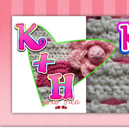
Kreatív+Hobby
Alkotóműhely