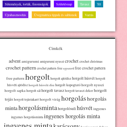
Sütemények, torták, finomságok
Születésnap
Tavasz
Tél
Újrahasznosítás
Üvegmatrica tippek és sablonok
Varrás
Címkék
advent
crochet
amigurumi
amigurumi nyuszi
crochet christmas
crochet pattern
free crochet pattern
crochet pattern free
egyszerű
horgolt
horgolt húsvét
free pattern
horgolt ajtódísz
horgolt
horgolt kopogtató
horgolt nyuszi
húsvéti ajtódísz
horgolt húsvéti dísz
horgolt
horgolt tavasz
horgolt sapka
horgolt sál
horgolt tavaszi dekor
horgolás
horgolás
tojás
horgolt virág
horgolt tojástakaró
horgolásminta
húsvét
minta
horgolósuli
ingyenes
ingyenes horgolás minta
ingyenes horgolásminta
ingyenes minta
karácsony
karácsonyi dekor