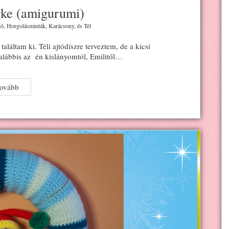
ke (amigurumi)
ió
,
Horgolásminták
,
Karácsony
, és
Tél
láltam ki. Téli ajtódíszre terveztem, de a kicsi
galábbis az én kislányomtól, Emilitől…
Horgolt
tovább
hóemberke
(amigurumi)