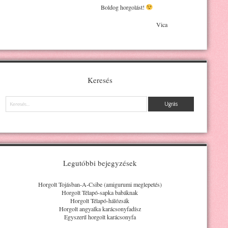
Boldog horgolást!
Vica
Keresés
Keresés
Legutóbbi bejegyzések
Horgolt Tojásban-A-Csibe (amigurumi meglepetés)
Horgolt Télapó-sapka babáknak
Horgolt Télapó-hálózsák
Horgolt angyalka karácsonyfadísz
Egyszerű horgolt karácsonyfa