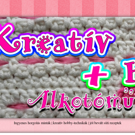
Ingyenes horgolás minták | kreatív hobby-technikák | jól bevált süti receptek