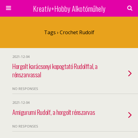
Kreatív+Hobby Alkotóműhely
Tags › Crochet Rudolf
2021-12-04
Horgolt karácsonyi kopogtató Rudolffal, a
rénszarvassal
NO RESPONSES
2021-12-04
Amigurumi Rudolf, a horgolt rénszarvas
NO RESPONSES