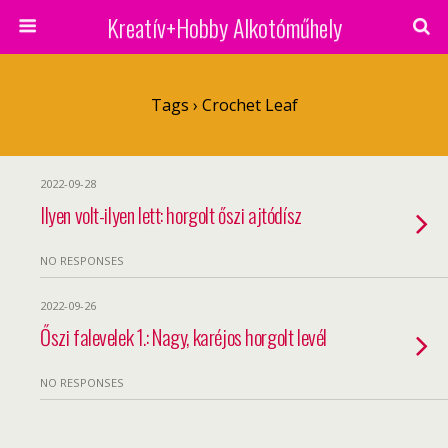
Kreatív+Hobby Alkotóműhely
Tags › Crochet Leaf
2022-09-28
Ilyen volt-ilyen lett: horgolt őszi ajtódísz
NO RESPONSES
2022-09-26
Őszi falevelek 1.: Nagy, karéjos horgolt levél
NO RESPONSES