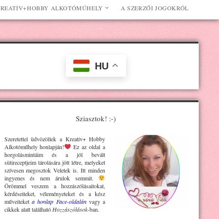
REATÍV+HOBBY ALKOTÓMŰHELY
A SZERZŐI JOGOKRÓL
HU
Sziasztok! :-)
Szeretettel üdvözöllek a Kreatív+ H
obby
Alkotóműhely
honlapján!
Ez az oldal a
horgolásmintáim és a jól bevált
sütireceptjeim tárolására jött létre, melyeket
szívesen megosztok Veletek is. Itt minden
ingyenes és nem árulok semmit.
Örömmel veszem a hozzászólásaitokat,
kérdéseiteket, véleményeteket és a kész
műveiteket
a honlap Face-oldalán
vagy a
cikkek alatt található
Hozzászólások
-ban.