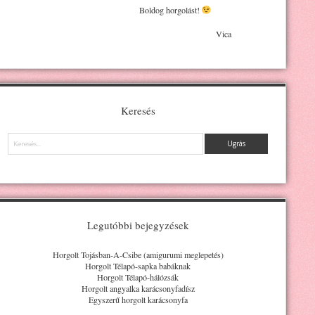
Boldog horgolást!
Vica
Keresés
Keresés
Legutóbbi bejegyzések
Horgolt Tojásban-A-Csibe (amigurumi meglepetés)
Horgolt Télapó-sapka babáknak
Horgolt Télapó-hálózsák
Horgolt angyalka karácsonyfadísz
Egyszerű horgolt karácsonyfa