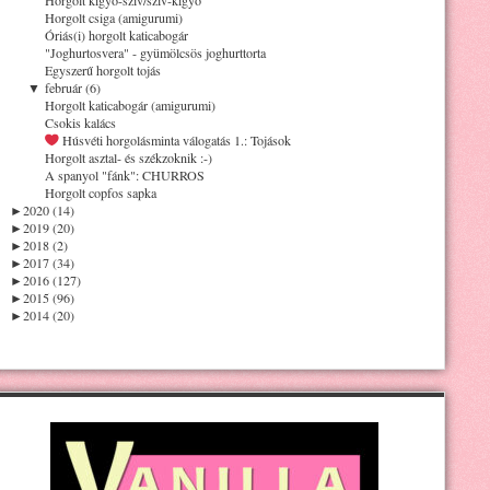
Horgolt csiga (amigurumi)
Óriás(i) horgolt katicabogár
"Joghurtosvera" - gyümölcsös joghurttorta
Egyszerű horgolt tojás
▼
február (6)
Horgolt katicabogár (amigurumi)
Csokis kalács
Húsvéti horgolásminta válogatás 1.: Tojások
Horgolt asztal- és székzoknik :-)
A spanyol "fánk": CHURROS
Horgolt copfos sapka
►
2020 (14)
►
2019 (20)
►
2018 (2)
►
2017 (34)
►
2016 (127)
►
2015 (96)
►
2014 (20)