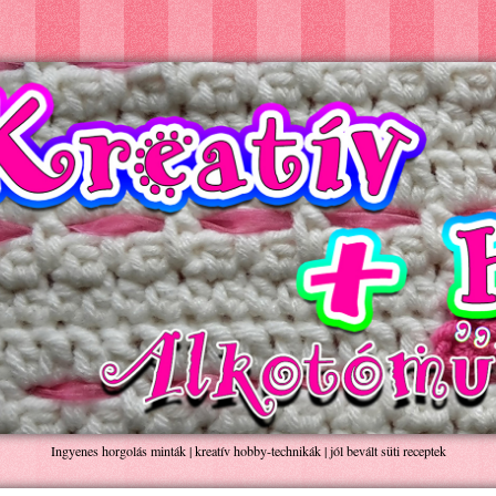
Ingyenes horgolás minták | kreatív hobby-technikák | jól bevált süti receptek