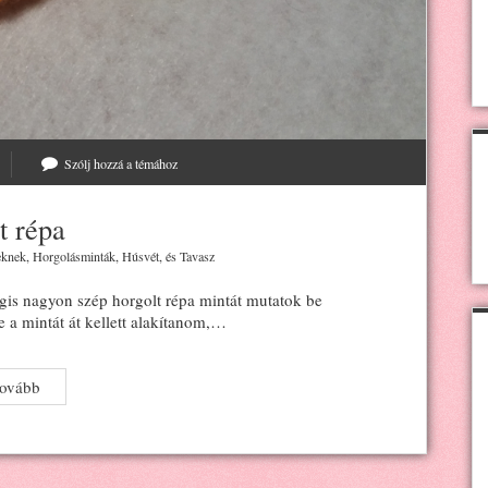
Szólj hozzá a témához
t répa
knek
,
Horgolásminták
,
Húsvét
, és
Tavasz
is nagyon szép horgolt répa mintát mutatok be
 a mintát át kellett alakítanom,…
Horgolt
tovább
répa