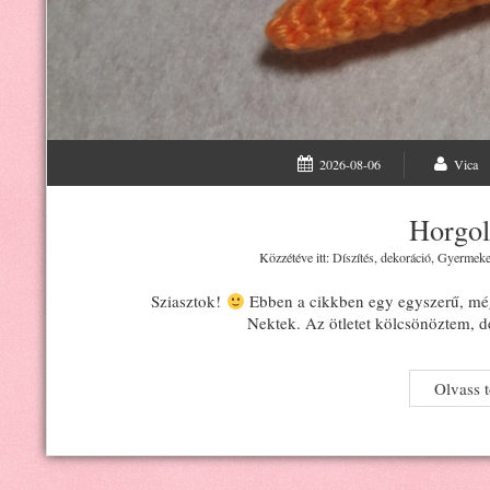
2026-08-06
Vica
Horgol
Közzétéve itt:
Díszítés, dekoráció
,
Gyermeke
Sziasztok!
Ebben a cikkben egy egyszerű, még
Nektek. Az ötletet kölcsönöztem, de
Olvass 