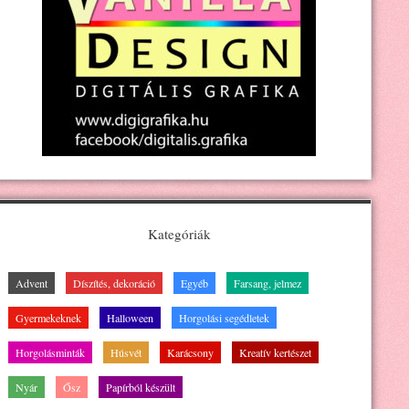
Kategóriák
Advent
Díszítés, dekoráció
Egyéb
Farsang, jelmez
Gyermekeknek
Halloween
Horgolási segédletek
Horgolásminták
Húsvét
Karácsony
Kreatív kertészet
Nyár
Ősz
Papírból készült