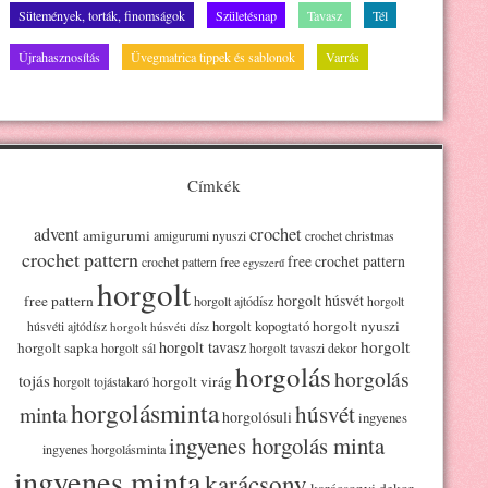
Sütemények, torták, finomságok
Születésnap
Tavasz
Tél
Újrahasznosítás
Üvegmatrica tippek és sablonok
Varrás
Címkék
advent
crochet
amigurumi
amigurumi nyuszi
crochet christmas
crochet pattern
free crochet pattern
crochet pattern free
egyszerű
horgolt
horgolt húsvét
free pattern
horgolt ajtódísz
horgolt
horgolt kopogtató
horgolt nyuszi
húsvéti ajtódísz
horgolt húsvéti dísz
horgolt
horgolt tavasz
horgolt sapka
horgolt sál
horgolt tavaszi dekor
horgolás
horgolás
tojás
horgolt virág
horgolt tojástakaró
horgolásminta
húsvét
minta
horgolósuli
ingyenes
ingyenes horgolás minta
ingyenes horgolásminta
ingyenes minta
karácsony
karácsonyi dekor