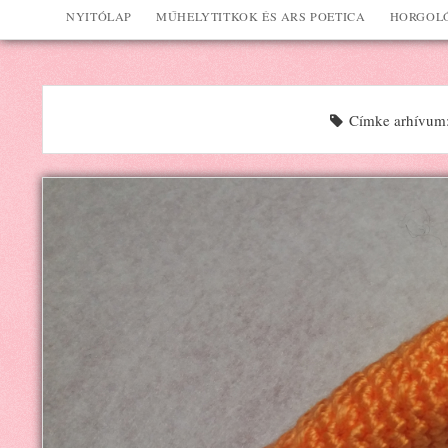
NYITÓLAP
MŰHELYTITKOK ÉS ARS POETICA
HORGOLÓ
Címke arhívum: