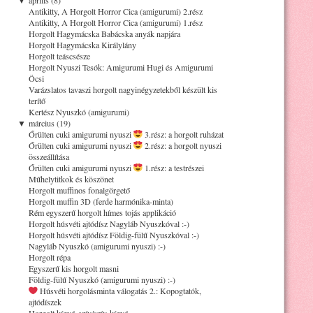
Antikitty, A Horgolt Horror Cica (amigurumi) 2.rész
Antikitty, A Horgolt Horror Cica (amigurumi) 1.rész
Horgolt Hagymácska Babácska anyák napjára
Horgolt Hagymácska Királylány
Horgolt teáscsésze
Horgolt Nyuszi Tesók: Amigurumi Hugi és Amigurumi
Öcsi
Varázslatos tavaszi horgolt nagyinégyzetekből készült kis
terítő
Kertész Nyuszkó (amigurumi)
▼
március (19)
Őrülten cuki amigurumi nyuszi
3.rész: a horgolt ruházat
Őrülten cuki amigurumi nyuszi
2.rész: a horgolt nyuszi
összeállítása
Őrülten cuki amigurumi nyuszi
1.rész: a testrészei
Műhelytitkok és köszönet
Horgolt muffinos fonalgörgető
Horgolt muffin 3D (ferde harmónika-minta)
Rém egyszerű horgolt hímes tojás applikáció
Horgolt húsvéti ajtódísz Nagyláb Nyuszkóval :-)
Horgolt húsvéti ajtódísz Földig-fülű Nyuszkóval :-)
Nagyláb Nyuszkó (amigurumi nyuszi) :-)
Horgolt répa
Egyszerű kis horgolt masni
Földig-fülű Nyuszkó (amigurumi nyuszi) :-)
Húsvéti horgolásminta válogatás 2.: Kopogtatók,
ajtódíszek
Horgolt kígyó-szív/szív-kígyó