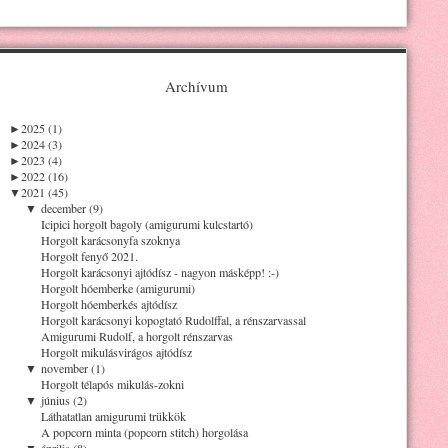
Archívum
►
2025 (1)
►
2024 (3)
►
2023 (4)
►
2022 (16)
▼
2021 (45)
▼
december (9)
Icipici horgolt bagoly (amigurumi kulcstartó)
Horgolt karácsonyfa szoknya
Horgolt fenyő 2021.
Horgolt karácsonyi ajtódísz - nagyon másképp! :-)
Horgolt hóemberke (amigurumi)
Horgolt hóemberkés ajtódísz
Horgolt karácsonyi kopogtató Rudolffal, a rénszarvassal
Amigurumi Rudolf, a horgolt rénszarvas
Horgolt mikulásvirágos ajtódísz
▼
november (1)
Horgolt télapós mikulás-zokni
▼
június (2)
Láthatatlan amigurumi trükkök
A popcorn minta (popcorn stitch) horgolása
▼
április (8)