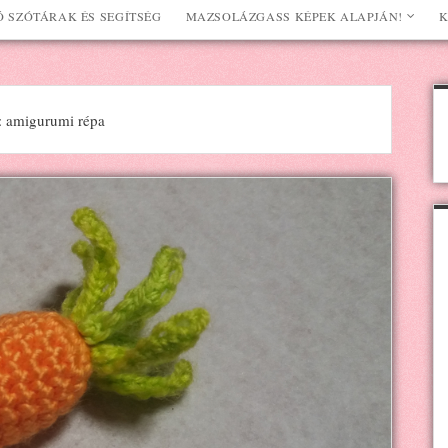
 SZÓTÁRAK ÉS SEGÍTSÉG
MAZSOLÁZGASS KÉPEK ALAPJÁN!
K
 amigurumi répa