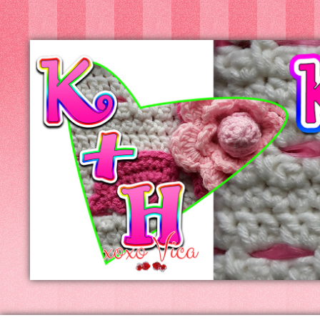
Kreatív+Hobby
Alkotóműhely