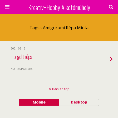
Kreatív+Hobby Alkotóműhely
Tags › Amigurumi Répa Minta
2021-03-15
Horgolt répa
NO RESPONSES
Back to top
Mobile
Desktop