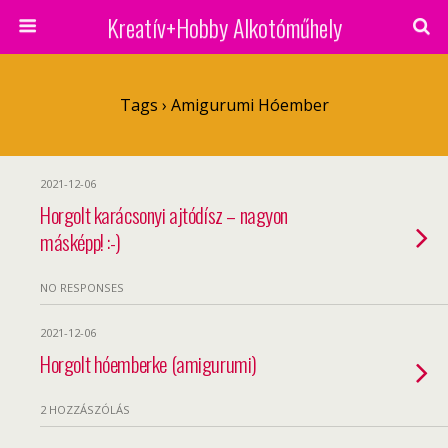
Kreatív+Hobby Alkotóműhely
Tags › Amigurumi Hóember
2021-12-06
Horgolt karácsonyi ajtódísz – nagyon
másképp! :-)
NO RESPONSES
2021-12-06
Horgolt hóemberke (amigurumi)
2 HOZZÁSZÓLÁS