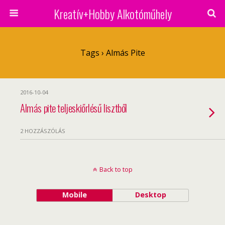
Kreatív+Hobby Alkotóműhely
Tags › Almás Pite
2016-10-04
Almás pite teljeskiőrlésű lisztből
2 HOZZÁSZÓLÁS
Back to top
Mobile
Desktop