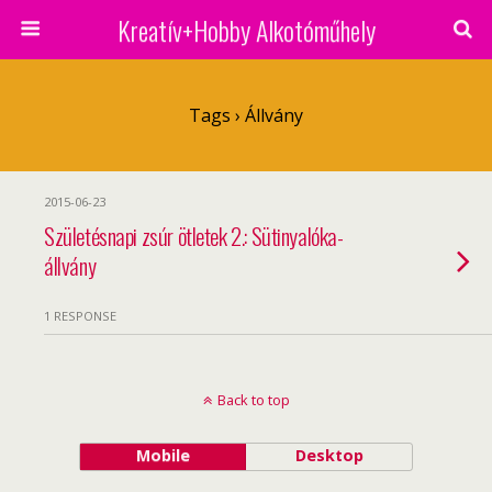
Kreatív+Hobby Alkotóműhely
Tags › Állvány
2015-06-23
Születésnapi zsúr ötletek 2.: Sütinyalóka-
állvány
1 RESPONSE
Back to top
Mobile
Desktop