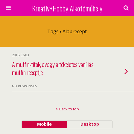
Kreatív+Hobby Alkotóműhely
Tags › Alaprecept
2015-03-03
A muffin-titok, avagy a tökéletes vaníliás
muffin receptje
NO RESPONSES
Back to top
Mobile
Desktop