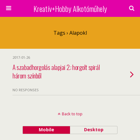
Kreatív+Hobby Alkotóműhely
Tags › Alapokl
2017-01-26
A szabadhorgolás alapjai 2.: horgolt spirál
három színből
NO RESPONSES
Back to top
Mobile
Desktop